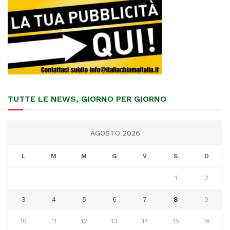
TUTTE LE NEWS, GIORNO PER GIORNO
AGOSTO 2026
L
M
M
G
V
S
D
1
2
3
4
5
6
7
8
9
10
11
12
13
14
15
16