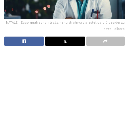
NATALE | Ecco quali sono i trattamenti di chirurgia estetica più desiderati
sotto l'albero