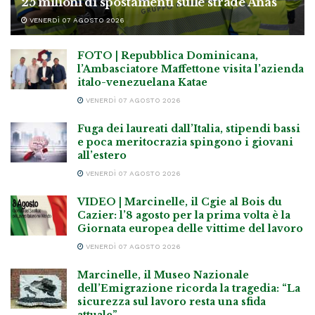
25 milioni di spostamenti sulle strade Anas
VENERDÌ 07 AGOSTO 2026
FOTO | Repubblica Dominicana,
l’Ambasciatore Maffettone visita l’azienda
italo-venezuelana Katae
VENERDÌ 07 AGOSTO 2026
Fuga dei laureati dall’Italia, stipendi bassi
e poca meritocrazia spingono i giovani
all’estero
VENERDÌ 07 AGOSTO 2026
VIDEO | Marcinelle, il Cgie al Bois du
Cazier: l’8 agosto per la prima volta è la
Giornata europea delle vittime del lavoro
VENERDÌ 07 AGOSTO 2026
Marcinelle, il Museo Nazionale
dell’Emigrazione ricorda la tragedia: “La
sicurezza sul lavoro resta una sfida
attuale”