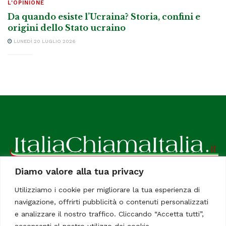
L'OPINIONE
Da quando esiste l’Ucraina? Storia, confini e
origini dello Stato ucraino
LUNEDÌ 20 LUGLIO 2026
Diamo valore alla tua privacy
ItaliaChiamaItalia, il TUO quotidiano online preferito.
Utilizziamo i cookie per migliorare la tua esperienza di
Dedicato in particolare a tutti gli italiani residenti all'estero.
navigazione, offrirti pubblicità o contenuti personalizzati
Tutti i diritti sono riservati. Quotidiano online indipendente
e analizzare il nostro traffico. Cliccando “Accetta tutti”,
registrato al Tribunale di Civitavecchia, Sezione Stampa e
acconsenti al nostro utilizzo dei cookie.