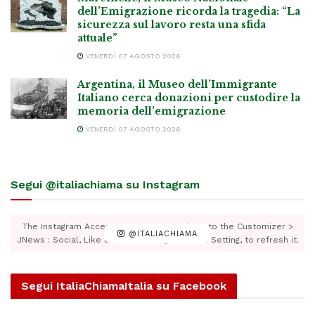
dell’Emigrazione ricorda la tragedia: “La
sicurezza sul lavoro resta una sfida
attuale”
VENERDÌ 07 AGOSTO 2026
Argentina, il Museo dell’Immigrante
Italiano cerca donazioni per custodire la
memoria dell’emigrazione
VENERDÌ 07 AGOSTO 2026
Segui @italiachiama su Instagram
The Instagram Access Token is expired, Go to the Customizer >
@ITALIACHIAMA
JNews : Social, Like & View > Instagram Feed Setting, to refresh it.
Segui ItaliaChiamaItalia su Facebook