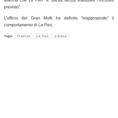
afferma che Le Pen “e’ uscita senza effettuare l’incontro
previsto”.
L’ufficio del Gran Mufti ha definito “inappropriato” il
comportamento di Le Pen.
Tags:
Francia
Le Pen
Libano