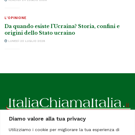
L'OPINIONE
Da quando esiste l’Ucraina? Storia, confini e
origini dello Stato ucraino
LUNEDÌ 20 LUGLIO 2026
Diamo valore alla tua privacy
ItaliaChiamaItalia, il TUO quotidiano online preferito.
Utilizziamo i cookie per migliorare la tua esperienza di