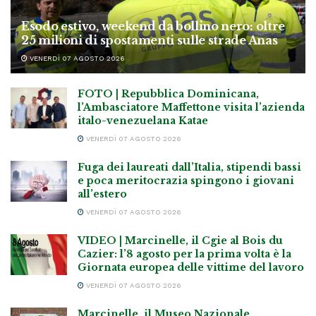
Esodo estivo, weekend da bollino nero: oltre
25 milioni di spostamenti sulle strade Anas
VENERDÌ 07 AGOSTO 2026
FOTO | Repubblica Dominicana,
l’Ambasciatore Maffettone visita l’azienda
italo-venezuelana Katae
VENERDÌ 07 AGOSTO 2026
Fuga dei laureati dall’Italia, stipendi bassi
e poca meritocrazia spingono i giovani
all’estero
VENERDÌ 07 AGOSTO 2026
VIDEO | Marcinelle, il Cgie al Bois du
Cazier: l’8 agosto per la prima volta è la
Giornata europea delle vittime del lavoro
VENERDÌ 07 AGOSTO 2026
Marcinelle, il Museo Nazionale