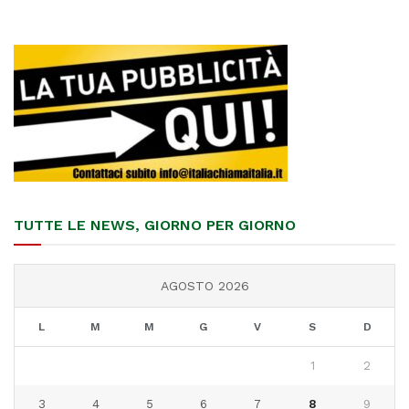
TUTTE LE NEWS, GIORNO PER GIORNO
AGOSTO 2026
L
M
M
G
V
S
D
1
2
3
4
5
6
7
8
9