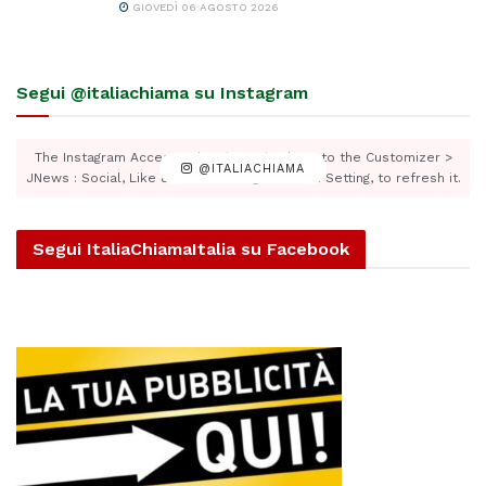
GIOVEDÌ 06 AGOSTO 2026
Segui @italiachiama su Instagram
The Instagram Access Token is expired, Go to the Customizer >
@ITALIACHIAMA
JNews : Social, Like & View > Instagram Feed Setting, to refresh it.
Segui ItaliaChiamaItalia su Facebook