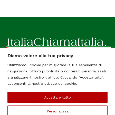
Diamo valore alla tua privacy
ItaliaChiamaItalia, il TUO quotidiano online preferito.
Utilizziamo i cookie per migliorare la tua esperienza di
Dedicato in particolare a tutti gli italiani residenti all'estero.
navigazione, offrirti pubblicità o contenuti personalizzati
Tutti i diritti sono riservati. Quotidiano online indipendente
e analizzare il nostro traffico. Cliccando “Accetta tutti”,
registrato al Tribunale di Civitavecchia, Sezione Stampa e
acconsenti al nostro utilizzo dei cookie.
Informazione. Reg. No. 12/07, Iscrizione al R.O.C No. 200 26
Accettare tutto
Chi Siamo
Contatti
Le Firme
Personalizza
©Copyright 2006/2020 - ItaliaChiamaItalia