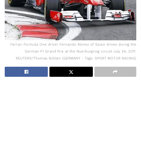
Ferrari Formula One driver Fernando Alonso of Spain drives during the
German F1 Grand Prix at the Nuerburgring circuit July 24, 2011.
REUTERS/Thomas Bohlen (GERMANY - Tags: SPORT MOTOR RACING)