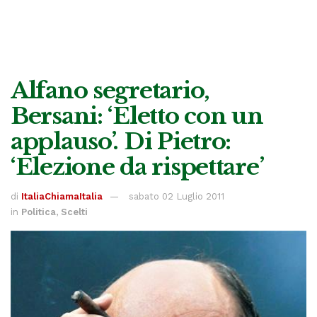
Alfano segretario,
Bersani: ‘Eletto con un
applauso’. Di Pietro:
‘Elezione da rispettare’
di
ItaliaChiamaItalia
sabato 02 Luglio 2011
in
Politica
,
Scelti