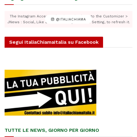
The Instagram Access Token is expired, Go to the Customizer >
@ITALIACHIAMA
JNews : Social, Like & View > Instagram Feed Setting, to refresh it.
Segui ItaliaChiamaItalia su Facebook
TUTTE LE NEWS, GIORNO PER GIORNO