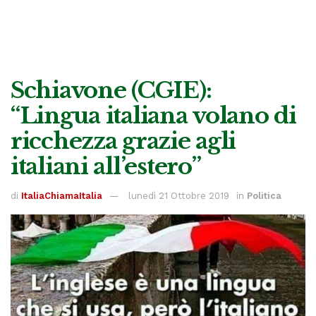
Schiavone (CGIE):
“Lingua italiana volano di
ricchezza grazie agli
italiani all’estero”
di
ItaliaChiamaItalia
lunedì 21 Ottobre 2019
in
Politica