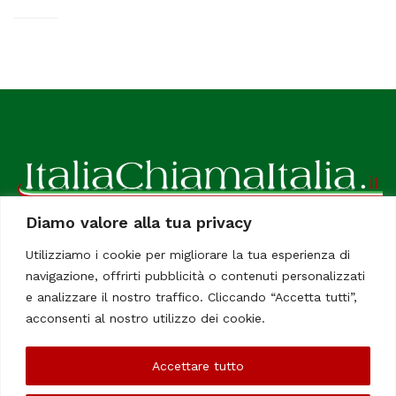
Diamo valore alla tua privacy
ItaliaChiamaItalia, il TUO quotidiano online preferito.
Utilizziamo i cookie per migliorare la tua esperienza di
Dedicato in particolare a tutti gli italiani residenti all'estero.
navigazione, offrirti pubblicità o contenuti personalizzati
Tutti i diritti sono riservati. Quotidiano online indipendente
e analizzare il nostro traffico. Cliccando “Accetta tutti”,
registrato al Tribunale di Civitavecchia, Sezione Stampa e
acconsenti al nostro utilizzo dei cookie.
Informazione. Reg. No. 12/07, Iscrizione al R.O.C No. 200 26
Accettare tutto
Chi Siamo
Contatti
Le Firme