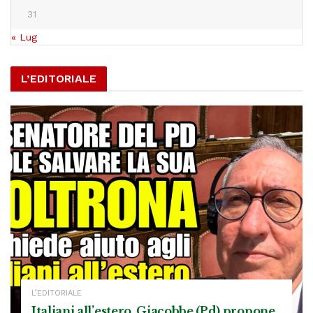
31
« Lug
L’EDITORIALE
L’EDITORIALE
Italiani all’estero, Giacobbe (Pd) propone