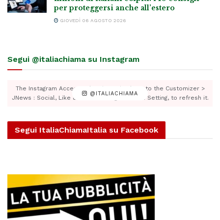
per proteggersi anche all’estero
GIOVEDÌ 06 AGOSTO 2026
Segui @italiachiama su Instagram
The Instagram Access Token is expired, Go to the Customizer >
@ITALIACHIAMA
JNews : Social, Like & View > Instagram Feed Setting, to refresh it.
Segui ItaliaChiamaItalia su Facebook