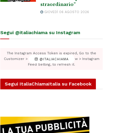
straordinario”
GIOVEDÌ 06 AGOSTO 2026
Segui @italiachiama su Instagram
The Instagram Access Token is expired, Go to the
Customizer > JNews : Social, Like & View > Instagram
@ITALIACHIAMA
Feed Setting, to refresh it.
Segui ItaliaChiamaItalia su Facebook