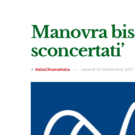
Manovra bis,
sconcertati’
di
ItaliaChiamaItalia
venerdì 02 Settembre 2011