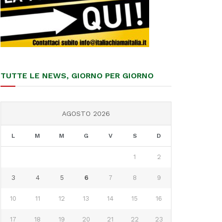
TUTTE LE NEWS, GIORNO PER GIORNO
AGOSTO 2026
L
M
M
G
V
S
D
1
2
3
4
5
6
7
8
9
10
11
12
13
14
15
16
17
18
19
20
21
22
23