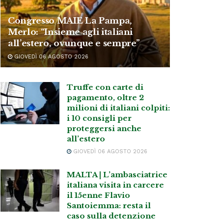
Congresso MAIE La Pampa,
Merlo: “Insieme agli italiani
all’estero, ovunque e sempre”
GIOVEDÌ 06 AGOSTO 2026
Truffe con carte di
pagamento, oltre 2
milioni di italiani colpiti:
i 10 consigli per
proteggersi anche
all’estero
GIOVEDÌ 06 AGOSTO 2026
MALTA | L’ambasciatrice
italiana visita in carcere
il 15enne Flavio
Santoiemma: resta il
caso sulla detenzione