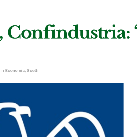
 Confindustria:
in
Economia
,
Scelti