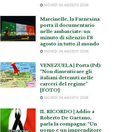
GIOVEDÌ 06 AGOSTO 2026
Marcinelle, la Farnesina
porta il documentario
nelle ambasciate: un
minuto di silenzio l’8
agosto in tutto il mondo
GIOVEDÌ 06 AGOSTO 2026
VENEZUELA | Porta (Pd):
“Non dimenticare gli
italiani detenuti nelle
carceri del regime”
[FOTO]
GIOVEDÌ 06 AGOSTO 2026
IL RICORDO | Addio a
Roberto De Gaetano,
parla la compagna: “Un
uomo e un imprenditore