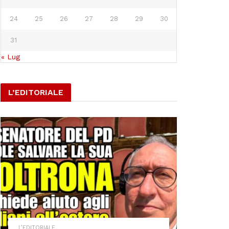
24
25
26
27
28
29
30
31
« Lug
L’EDITORIALE
L’EDITORIALE