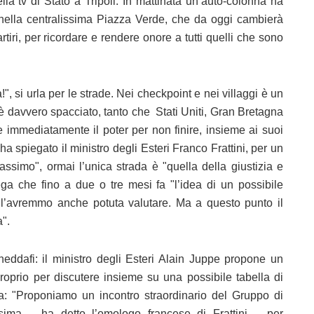
della tv di Stato a Tripoli. In mattinata un’auto-colonna ha
re nella centralissima Piazza Verde, che da oggi cambierà
iri, per ricordare e rendere onore a tutti quelli che sono
!", si urla per le strade. Nei checkpoint e nei villaggi è un
 è davvero spacciato, tanto che Stati Uniti, Gran Bretagna
 immediatamente il poter per non finire, insieme ai suoi
a spiegato il ministro degli Esteri Franco Frattini, per un
ssimo", ormai l’unica strada è "quella della giustizia e
iega che fino a due o tre mesi fa "l’idea di un possibile
 l’avremmo anche potuta valutare. Ma a questo punto il
a".
eddafi: il ministro degli Esteri Alain Juppe propone un
, proprio per discutere insieme su una possibile tabella di
ia: "Proponiamo un incontro straordinario del Gruppo di
sima – ha detto l’omologo francese di Frattini -, per