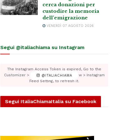
cerca donazioni per
custodire la memoria
dell’emigrazione
VENERDÌ 07 AGOSTO 2026
Segui @italiachiama su Instagram
The Instagram Access Token is expired, Go to the
Customizer > JNews : Social, Like & View > Instagram
@ITALIACHIAMA
Feed Setting, to refresh it.
Segui ItaliaChiamaItalia su Facebook