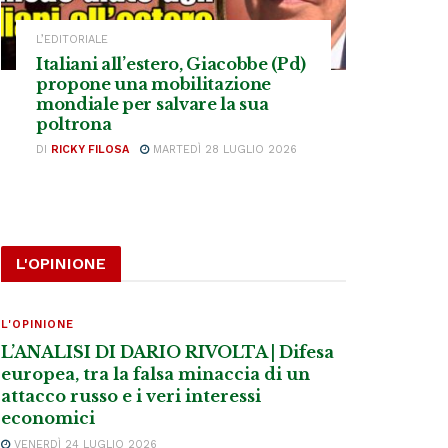
L’EDITORIALE
Italiani all’estero, Giacobbe (Pd)
propone una mobilitazione
mondiale per salvare la sua
poltrona
DI
RICKY FILOSA
MARTEDÌ 28 LUGLIO 2026
L'OPINIONE
L'OPINIONE
L’ANALISI DI DARIO RIVOLTA | Difesa
europea, tra la falsa minaccia di un
attacco russo e i veri interessi
economici
VENERDÌ 24 LUGLIO 2026