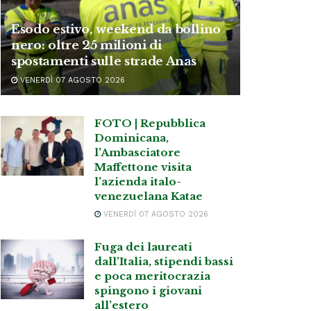
Esodo estivo, weekend da bollino
nero: oltre 25 milioni di
spostamenti sulle strade Anas
VENERDÌ 07 AGOSTO 2026
FOTO | Repubblica
Dominicana,
l’Ambasciatore
Maffettone visita
l’azienda italo-
venezuelana Katae
VENERDÌ 07 AGOSTO 2026
Fuga dei laureati
dall’Italia, stipendi bassi
e poca meritocrazia
spingono i giovani
all’estero