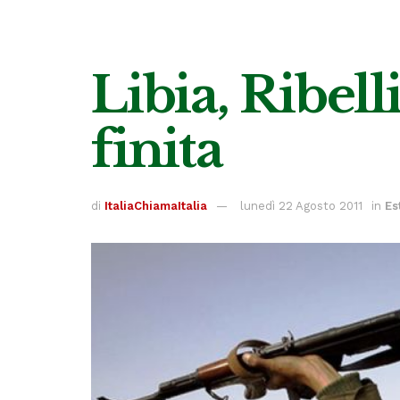
Libia, Ribell
finita
di
ItaliaChiamaItalia
lunedì 22 Agosto 2011
in
Es