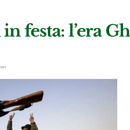
i in festa: l’era G
teri