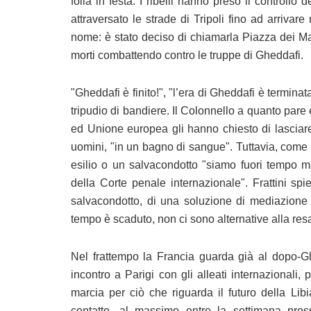
folla in festa. I ribelli hanno preso il controllo 
attraversato le strade di Tripoli fino ad arriva
nome: è stato deciso di chiamarla Piazza dei Mart
morti combattendo contro le truppe di Gheddafi.
"Gheddafi è finito!", "l’era di Gheddafi è terminata
tripudio di bandiere. Il Colonnello a quanto pare
ed Unione europea gli hanno chiesto di lasciare
uomini, "in un bagno di sangue". Tuttavia, come h
esilio o un salvacondotto "siamo fuori tempo ma
della Corte penale internazionale". Frattini sp
salvacondotto, di una soluzione di mediazione
tempo è scaduto, non ci sono alternative alla res
Nel frattempo la Francia guarda già al dopo-Gh
incontro a Parigi con
gli alleati internazionali
marcia per ciò che riguarda il futuro della Lib
contatto, al massimo entro la settimana pros