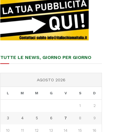
TUTTE LE NEWS, GIORNO PER GIORNO
AGOSTO 2026
L
M
M
G
V
S
D
1
2
3
4
5
6
7
8
9
10
11
12
13
14
15
16