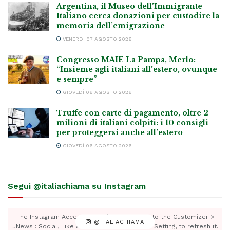
Argentina, il Museo dell’Immigrante
Italiano cerca donazioni per custodire la
memoria dell’emigrazione
VENERDÌ 07 AGOSTO 2026
Congresso MAIE La Pampa, Merlo:
“Insieme agli italiani all’estero, ovunque
e sempre”
GIOVEDÌ 06 AGOSTO 2026
Truffe con carte di pagamento, oltre 2
milioni di italiani colpiti: i 10 consigli
per proteggersi anche all’estero
GIOVEDÌ 06 AGOSTO 2026
Segui @italiachiama su Instagram
The Instagram Access Token is expired, Go to the Customizer >
@ITALIACHIAMA
JNews : Social, Like & View > Instagram Feed Setting, to refresh it.