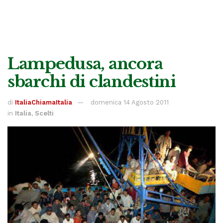
Lampedusa, ancora
sbarchi di clandestini
di
ItaliaChiamaItalia
domenica 14 Agosto 2011
in
Italia
,
Scelti