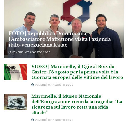
FOTO | Repubblica Dominicana,
l’Ambasciatore Maffettone visita l’azienda
italo-venezuelana Katae
VENERDÌ 07 AGOSTO 2026
VIDEO | Marcinelle, il Cgie al Bois du
Cazier: l’8 agosto per la prima volta è la
Giornata europea delle vittime del lavoro
VENERDÌ 07 AGOSTO 2026
Marcinelle, il Museo Nazionale
dell’Emigrazione ricorda la tragedia: “La
sicurezza sul lavoro resta una sfida
attuale”
VENERDÌ 07 AGOSTO 2026