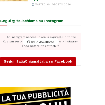
MARTEDÌ 04 AGOSTO 2026
Segui @italiachiama su Instagram
The Instagram Access Token is expired, Go to the
Customizer > JNews : Social, Like & View > Instagram
@ITALIACHIAMA
Feed Setting, to refresh it.
Segui ItaliaChiamaItalia su Facebook