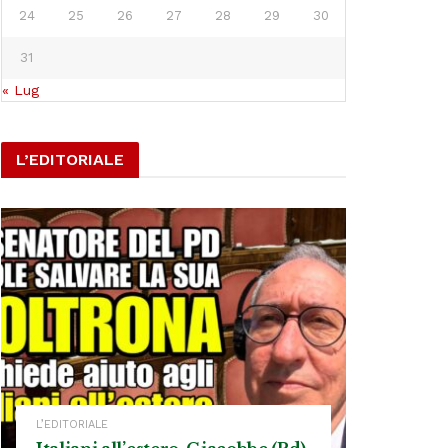
24
25
26
27
28
29
30
31
« Lug
L’EDITORIALE
L’EDITORIALE