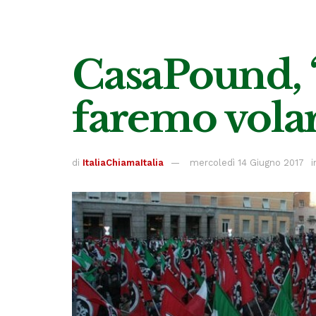
CasaPound, 
faremo volar
di
ItaliaChiamaItalia
mercoledì 14 Giugno 2017
i