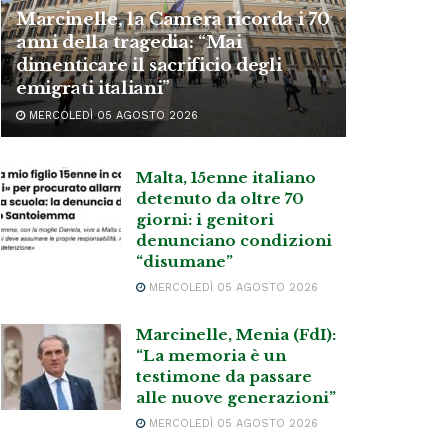
Marcinelle, la Camera ricorda i 70
anni della tragedia: “Mai
dimenticare il sacrificio degli
emigrati italiani”
MERCOLEDÌ 05 AGOSTO 2026
Malta, 15enne italiano
detenuto da oltre 70
giorni: i genitori
denunciano condizioni
“disumane”
MERCOLEDÌ 05 AGOSTO 2026
Marcinelle, Menia (FdI):
“La memoria è un
testimone da passare
alle nuove generazioni”
MERCOLEDÌ 05 AGOSTO 2026