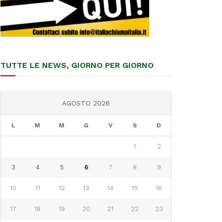
TUTTE LE NEWS, GIORNO PER GIORNO
AGOSTO 2026
L
M
M
G
V
S
D
1
2
3
4
5
6
7
8
9
10
11
12
13
14
15
16
17
18
19
20
21
22
23