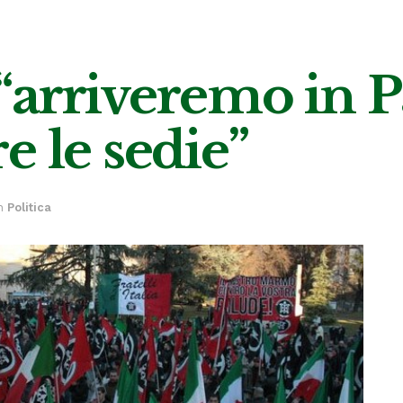
“arriveremo in 
e le sedie”
n
Politica