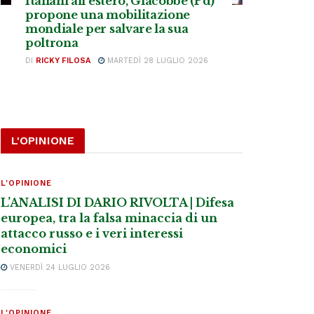
Italiani all’estero, Giacobbe (Pd)
propone una mobilitazione
mondiale per salvare la sua
poltrona
DI
RICKY FILOSA
MARTEDÌ 28 LUGLIO 2026
L'OPINIONE
L'OPINIONE
L’ANALISI DI DARIO RIVOLTA | Difesa
europea, tra la falsa minaccia di un
attacco russo e i veri interessi
economici
VENERDÌ 24 LUGLIO 2026
L'OPINIONE