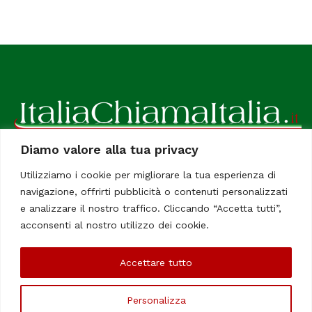
Diamo valore alla tua privacy
ItaliaChiamaItalia, il TUO quotidiano online preferito.
Utilizziamo i cookie per migliorare la tua esperienza di
Dedicato in particolare a tutti gli italiani residenti all'estero.
navigazione, offrirti pubblicità o contenuti personalizzati
Tutti i diritti sono riservati. Quotidiano online indipendente
e analizzare il nostro traffico. Cliccando “Accetta tutti”,
registrato al Tribunale di Civitavecchia, Sezione Stampa e
acconsenti al nostro utilizzo dei cookie.
Informazione. Reg. No. 12/07, Iscrizione al R.O.C No. 200 26
Accettare tutto
Chi Siamo
Contatti
Le Firme
Personalizza
©Copyright 2006/2020 - ItaliaChiamaItalia