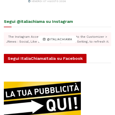
VENERDÌ 07 AGOSTO 2026
Segui @italiachiama su Instagram
The Instagram Access Token is expired, Go to the Customizer >
@ITALIACHIAMA
JNews : Social, Like & View > Instagram Feed Setting, to refresh it.
Segui ItaliaChiamaItalia su Facebook