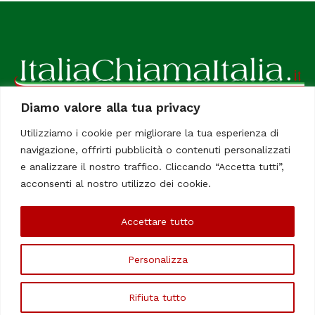
Diamo valore alla tua privacy
ItaliaChiamaItalia, il TUO quotidiano online preferito.
Utilizziamo i cookie per migliorare la tua esperienza di
Dedicato in particolare a tutti gli italiani residenti all'estero.
navigazione, offrirti pubblicità o contenuti personalizzati
Tutti i diritti sono riservati. Quotidiano online indipendente
e analizzare il nostro traffico. Cliccando “Accetta tutti”,
registrato al Tribunale di Civitavecchia, Sezione Stampa e
acconsenti al nostro utilizzo dei cookie.
Informazione. Reg. No. 12/07, Iscrizione al R.O.C No. 200 26
Accettare tutto
Chi Siamo
Contatti
Le Firme
Personalizza
©Copyright 2006/2020 - ItaliaChiamaItalia
Rifiuta tutto