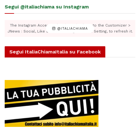
Segui @italiachiama su Instagram
The Instagram Access Token is expired, Go to the Customizer >
@ITALIACHIAMA
JNews : Social, Like & View > Instagram Feed Setting, to refresh it.
Segui ItaliaChiamaItalia su Facebook