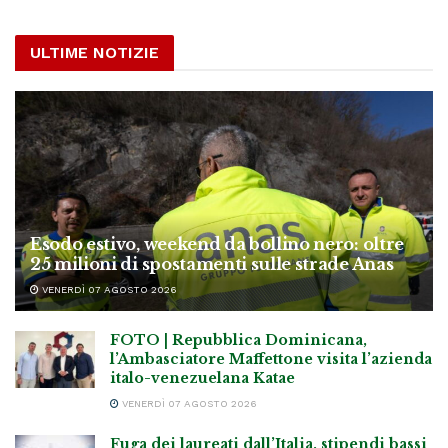
ULTIME NOTIZIE
Esodo estivo, weekend da bollino nero: oltre
25 milioni di spostamenti sulle strade Anas
VENERDÌ 07 AGOSTO 2026
FOTO | Repubblica Dominicana,
l’Ambasciatore Maffettone visita l’azienda
italo-venezuelana Katae
VENERDÌ 07 AGOSTO 2026
Fuga dei laureati dall’Italia, stipendi bassi