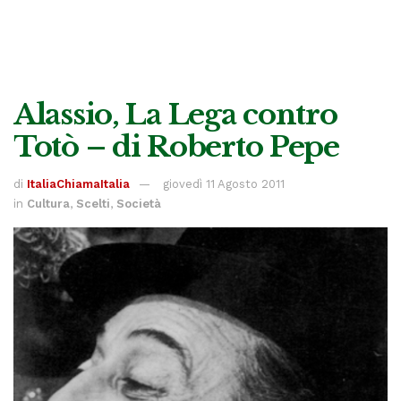
Alassio, La Lega contro
Totò – di Roberto Pepe
di
ItaliaChiamaItalia
giovedì 11 Agosto 2011
in
Cultura
,
Scelti
,
Società