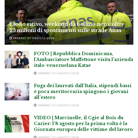
Esodo estivo, weekend da bollino nero: oltre
25 milioni di spostamenti sulle strade Anas
VENERDÌ 07 AGOSTO 2026
FOTO | Repubblica Dominicana,
l’Ambasciatore Maffettone visita l’azienda
italo-venezuelana Katae
VENERDÌ 07 AGOSTO 2026
Fuga dei laureati dall’Italia, stipendi bassi
e poca meritocrazia spingono i giovani
all’estero
VENERDÌ 07 AGOSTO 2026
VIDEO | Marcinelle, il Cgie al Bois du
Cazier: l’8 agosto per la prima volta è la
Giornata europea delle vittime del lavoro
VENERDÌ 07 AGOSTO 2026