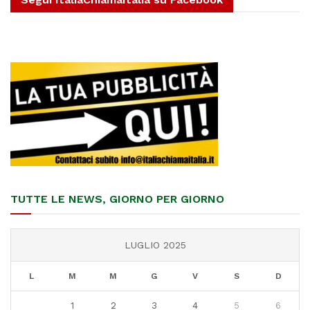
TUTTE LE NEWS, GIORNO PER GIORNO
LUGLIO 2025
L
M
M
G
V
S
D
1
2
3
4
5
6