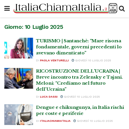
Giorno:
10 Luglio 2025
TURISMO | Santanchè: “Mare risorsa
fondamentale, governi precedenti lo
avevano dimenticato”
DI
PAOLA VENTURELLI
GIOVEDÌ 10 LUGLIO 2025
RICOSTRUZIONE DELL’UCRAINA |
Breve incontro tra Zelensky e Tajani.
Meloni: “Crediamo nel futuro
dell’Ucraina”
DI
LUCA DASSI
GIOVEDÌ 10 LUGLIO 2025
Dengue e chikungunya, in Italia rischi
per coste e periferie
DI
ITALIACHIAMAITALIA
GIOVEDÌ 10 LUGLIO 2025