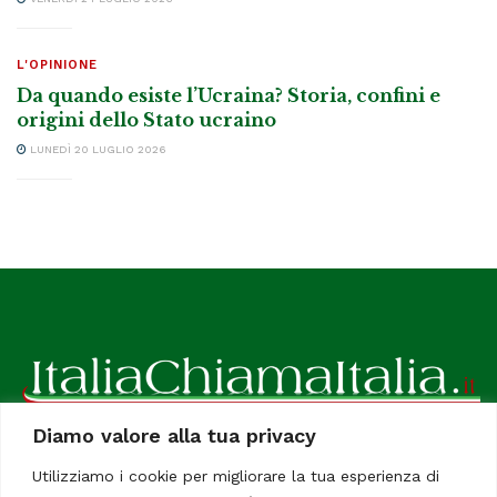
L'OPINIONE
Da quando esiste l’Ucraina? Storia, confini e
origini dello Stato ucraino
LUNEDÌ 20 LUGLIO 2026
Diamo valore alla tua privacy
ItaliaChiamaItalia, il TUO quotidiano online preferito.
Utilizziamo i cookie per migliorare la tua esperienza di
Dedicato in particolare a tutti gli italiani residenti all'estero.