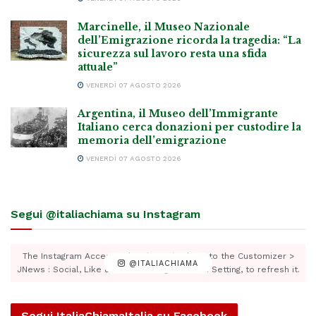
Marcinelle, il Museo Nazionale
dell’Emigrazione ricorda la tragedia: “La
sicurezza sul lavoro resta una sfida
attuale”
VENERDÌ 07 AGOSTO 2026
Argentina, il Museo dell’Immigrante
Italiano cerca donazioni per custodire la
memoria dell’emigrazione
VENERDÌ 07 AGOSTO 2026
Segui @italiachiama su Instagram
The Instagram Access Token is expired, Go to the Customizer >
@ITALIACHIAMA
JNews : Social, Like & View > Instagram Feed Setting, to refresh it.
Segui ItaliaChiamaItalia su Facebook