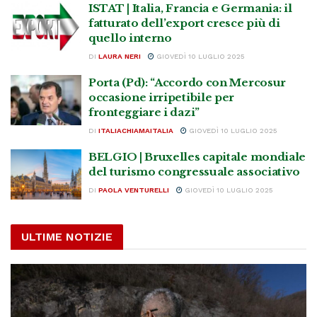
ISTAT | Italia, Francia e Germania: il
fatturato dell’export cresce più di
quello interno
DI
LAURA NERI
GIOVEDÌ 10 LUGLIO 2025
Porta (Pd): “Accordo con Mercosur
occasione irripetibile per
fronteggiare i dazi”
DI
ITALIACHIAMAITALIA
GIOVEDÌ 10 LUGLIO 2025
BELGIO | Bruxelles capitale mondiale
del turismo congressuale associativo
DI
PAOLA VENTURELLI
GIOVEDÌ 10 LUGLIO 2025
ULTIME NOTIZIE