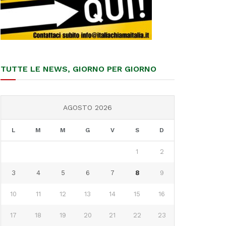
TUTTE LE NEWS, GIORNO PER GIORNO
AGOSTO 2026
L
M
M
G
V
S
D
1
2
3
4
5
6
7
8
9
10
11
12
13
14
15
16
17
18
19
20
21
22
23