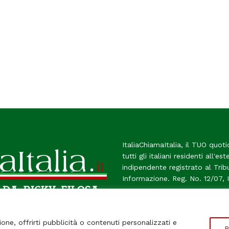
ItaliaChiamaItalia, il TUO quoti
tutti gli italiani residenti all'es
indipendente registrato al Tri
Informazione. Reg. No. 12/07, 
Chi Siamo
Contatti
Le Fir
ione, offrirti pubblicità o contenuti personalizzati e
P