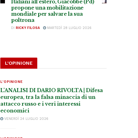
Italiani all’estero, Giacobbe (Pd)
propone una mobilitazione
mondiale per salvare la sua
poltrona
DI
RICKY FILOSA
MARTEDÌ 28 LUGLIO 2026
L'OPINIONE
L'OPINIONE
L’ANALISI DI DARIO RIVOLTA | Difesa
europea, tra la falsa minaccia di un
attacco russo e i veri interessi
economici
VENERDÌ 24 LUGLIO 2026