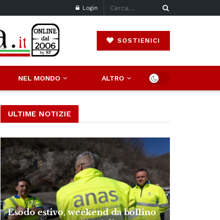
Login
SOSTIENICI
NEL MONDO
ALTRO
ULTIME NOTIZIE
Esodo estivo, weekend da bollino