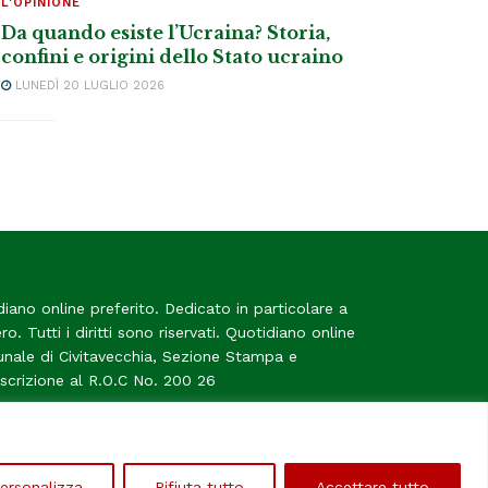
L'OPINIONE
Da quando esiste l’Ucraina? Storia,
confini e origini dello Stato ucraino
LUNEDÌ 20 LUGLIO 2026
diano online preferito. Dedicato in particolare a
tero. Tutti i diritti sono riservati. Quotidiano online
bunale di Civitavecchia, Sezione Stampa e
Iscrizione al R.O.C No. 200 26
me
ersonalizza
Rifiuta tutto
Accettare tutto