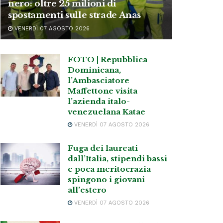
nero: oltre 25 milioni di
spostamenti sulle strade Anas
VENERDÌ 07 AGOSTO 2026
FOTO | Repubblica
Dominicana,
l’Ambasciatore
Maffettone visita
l’azienda italo-
venezuelana Katae
VENERDÌ 07 AGOSTO 2026
Fuga dei laureati
dall’Italia, stipendi bassi
e poca meritocrazia
spingono i giovani
all’estero
VENERDÌ 07 AGOSTO 2026