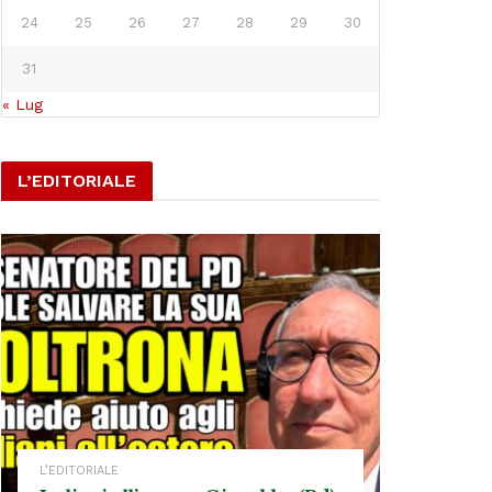
24
25
26
27
28
29
30
31
« Lug
L’EDITORIALE
L’EDITORIALE