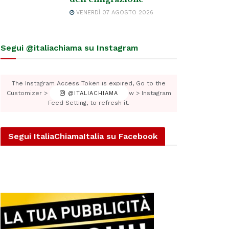
VENERDÌ 07 AGOSTO 2026
Segui @italiachiama su Instagram
The Instagram Access Token is expired, Go to the
Customizer > JNews : Social, Like & View > Instagram
@ITALIACHIAMA
Feed Setting, to refresh it.
Segui ItaliaChiamaItalia su Facebook