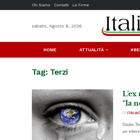
Chi Siamo
Contatti
Le Firme
sabato, Agosto 8, 2026
HOME
ATTUALITÀ
#BE
Tag:
Terzi
L’ex 
“la n
DI
ITALIA
Giulio Te
un interv