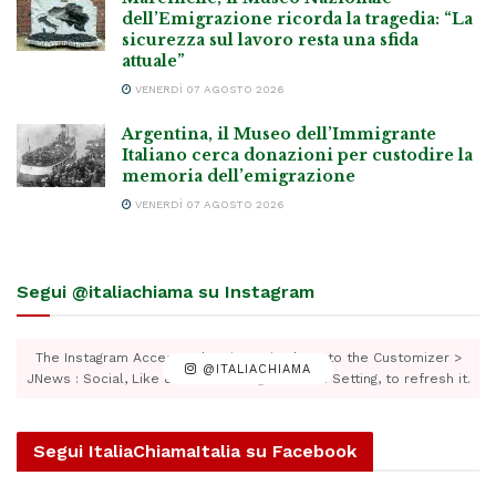
dell’Emigrazione ricorda la tragedia: “La
sicurezza sul lavoro resta una sfida
attuale”
VENERDÌ 07 AGOSTO 2026
Argentina, il Museo dell’Immigrante
Italiano cerca donazioni per custodire la
memoria dell’emigrazione
VENERDÌ 07 AGOSTO 2026
Segui @italiachiama su Instagram
The Instagram Access Token is expired, Go to the Customizer >
@ITALIACHIAMA
JNews : Social, Like & View > Instagram Feed Setting, to refresh it.
Segui ItaliaChiamaItalia su Facebook