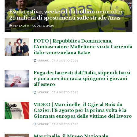
Esodo estivo, weekend da bollino nero: oltre
25 milioni di spostamenti sulle strade Anas
VENERDÌ 07 AGOSTO 2026
FOTO | Repubblica Dominicana,
l’Ambasciatore Maffettone visita l’azienda
italo-venezuelana Katae
VENERDÌ 07 AGOSTO 2026
Fuga dei laureati dall’Italia, stipendi bassi
e poca meritocrazia spingono i giovani
all’estero
VENERDÌ 07 AGOSTO 2026
VIDEO | Marcinelle, il Cgie al Bois du
Cazier: l’8 agosto per la prima volta è la
Giornata europea delle vittime del lavoro
VENERDÌ 07 AGOSTO 2026
Marcinelle, il Museo Nazionale