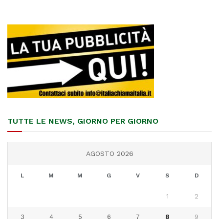
TUTTE LE NEWS, GIORNO PER GIORNO
AGOSTO 2026
L
M
M
G
V
S
D
1
2
3
4
5
6
7
8
9