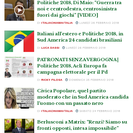
Politiche 2018, Di Maio: “Guerra tra
noi e centrodestra, centrosinistra
fuori dai giochi” [VIDEO]
DI
ITALIACHIAMAITALIA
LUNEDÌ 26 FEBBRAIO 2018
Italiani all’estero e Politiche 2018, in
Sud America 24 candidati brasiliani
DI
LUCA DASSI
LUNEDÌ 26 FEBBRAIO 2018
PATRONATI SENZA VERGOGNA |
Politiche 2018, Acli Europa fa
campagna elettorale per il Pd
DI
RICKY FILOSA
DOMENICA 25 FEBBRAIO 2018
Civica Popolare, quel partito
moderato che in Sud America candida
l’uomo con un passato nero
DI
ITALIACHIAMAITALIA
SABATO 24 FEBBRAIO 2018
Berlusconi a Matrix: “Renzi? Siamo su
fronti opposti, intesa impossibile”