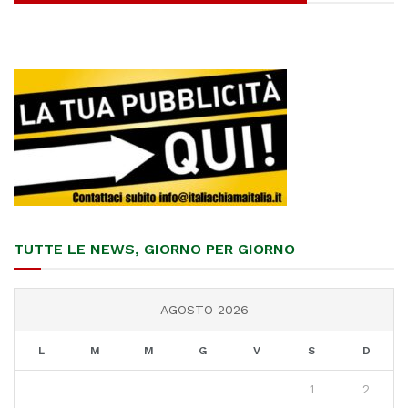
TUTTE LE NEWS, GIORNO PER GIORNO
AGOSTO 2026
L
M
M
G
V
S
D
1
2