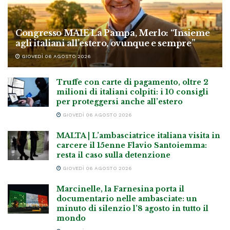
Congresso MAIE La Pampa, Merlo: “Insieme
agli italiani all’estero, ovunque e sempre”
GIOVEDÌ 06 AGOSTO 2026
Truffe con carte di pagamento, oltre 2
milioni di italiani colpiti: i 10 consigli
per proteggersi anche all’estero
GIOVEDÌ 06 AGOSTO 2026
MALTA | L’ambasciatrice italiana visita in
carcere il 15enne Flavio Santoiemma:
resta il caso sulla detenzione
GIOVEDÌ 06 AGOSTO 2026
Marcinelle, la Farnesina porta il
documentario nelle ambasciate: un
minuto di silenzio l’8 agosto in tutto il
mondo