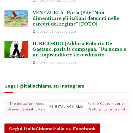
GIOVEDÌ 06 AGOSTO 2026
VENEZUELA | Porta (Pd): “Non
dimenticare gli italiani detenuti nelle
carceri del regime” [FOTO]
GIOVEDÌ 06 AGOSTO 2026
IL RICORDO | Addio a Roberto De
Gaetano, parla la compagna: “Un uomo e
un imprenditore straordinario”
GIOVEDÌ 06 AGOSTO 2026
Segui @italiachiama su Instagram
The Instagram Access Token is expired, Go to the Customizer >
@ITALIACHIAMA
JNews : Social, Like & View > Instagram Feed Setting, to refresh it.
Segui ItaliaChiamaItalia su Facebook