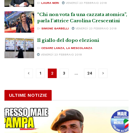
DI
LAURA NERI
VENERDÌ 23 FEBBRAIO 2018
“Chi non vota fa una cazzata atomica”,
parla l’attrice Carolina Crescentini
DI
SIMONE GARBELLI
VENERDÌ 23 FEBBRAIO 2018
Il giallo del dopo elezioni
DI
CESARE LANZA, LA MESCOLANZA
VENERDÌ 23 FEBBRAIO 2018
1
2
3
…
24
ULTIME NOTIZIE