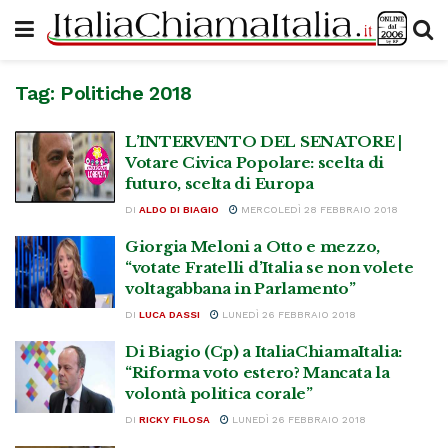
Tag:
Politiche 2018
L’INTERVENTO DEL SENATORE |
Votare Civica Popolare: scelta di
futuro, scelta di Europa
DI
ALDO DI BIAGIO
MERCOLEDÌ 28 FEBBRAIO 2018
Giorgia Meloni a Otto e mezzo,
“votate Fratelli d’Italia se non volete
voltagabbana in Parlamento”
DI
LUCA DASSI
LUNEDÌ 26 FEBBRAIO 2018
Di Biagio (Cp) a ItaliaChiamaItalia:
“Riforma voto estero? Mancata la
volontà politica corale”
DI
RICKY FILOSA
LUNEDÌ 26 FEBBRAIO 2018