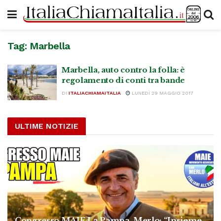
Tag:
Marbella
Marbella, auto contro la folla: è
regolamento di conti tra bande
DI
ITALIACHIAMAITALIA
LUNEDÌ 29 MAGGIO 2017
ULTIME NOTIZIE
Congresso MAIE La Pampa, Merlo: “Insieme