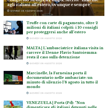
agli italiani all’estero, ovunque e sempre”
GIOVEDÌ 06 AGOSTO 2026
Truffe con carte di pagamento, oltre 2
milioni di italiani colpiti: i 10 consigli
per proteggersi anche all’estero
GIOVEDÌ 06 AGOSTO 2026
MALTA | L’ambasciatrice italiana visita in
carcere il 15enne Flavio Santoiemma:
resta il caso sulla detenzione
GIOVEDÌ 06 AGOSTO 2026
Marcinelle, la Farnesina porta il
documentario nelle ambasciate: un
minuto di silenzio l’8 agosto in tutto il
mondo
GIOVEDÌ 06 AGOSTO 2026
VENEZUELA | Porta (Pd): “Non
dimenticare gli italiani detenuti nelle