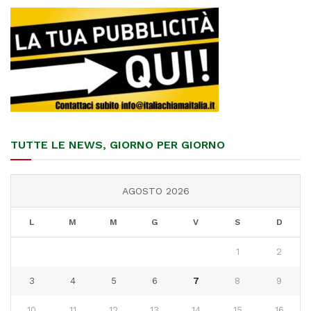
TUTTE LE NEWS, GIORNO PER GIORNO
AGOSTO 2026
L
M
M
G
V
S
D
1
2
3
4
5
6
7
8
9
10
11
12
13
14
15
16