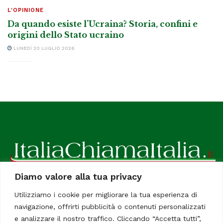
L'OPINIONE
Da quando esiste l’Ucraina? Storia, confini e
origini dello Stato ucraino
LUNEDÌ 20 LUGLIO 2026
Diamo valore alla tua privacy
ItaliaChiamaItalia, il TUO quotidiano online preferito.
Utilizziamo i cookie per migliorare la tua esperienza di
Dedicato in particolare a tutti gli italiani residenti all'estero.
navigazione, offrirti pubblicità o contenuti personalizzati
Tutti i diritti sono riservati. Quotidiano online indipendente
e analizzare il nostro traffico. Cliccando “Accetta tutti”,