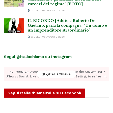
carceri del regime” [FOTO]
GIOVEDÌ 06 AGOSTO 2026
IL RICORDO | Addio a Roberto De
Gaetano, parla la compagna: “Un uomo e
un imprenditore straordinario”
GIOVEDÌ 06 AGOSTO 2026
Segui @italiachiama su Instagram
The Instagram Access Token is expired, Go to the Customizer >
@ITALIACHIAMA
JNews : Social, Like & View > Instagram Feed Setting, to refresh it.
Segui ItaliaChiamaItalia su Facebook