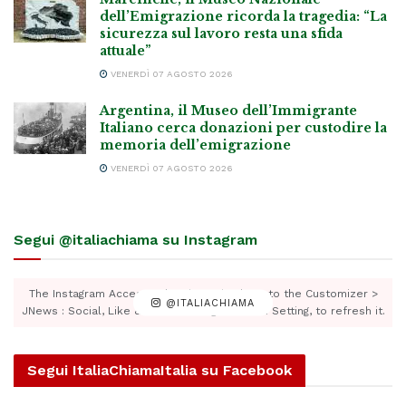
dell’Emigrazione ricorda la tragedia: “La
sicurezza sul lavoro resta una sfida
attuale”
VENERDÌ 07 AGOSTO 2026
Argentina, il Museo dell’Immigrante
Italiano cerca donazioni per custodire la
memoria dell’emigrazione
VENERDÌ 07 AGOSTO 2026
Segui @italiachiama su Instagram
The Instagram Access Token is expired, Go to the Customizer >
@ITALIACHIAMA
JNews : Social, Like & View > Instagram Feed Setting, to refresh it.
Segui ItaliaChiamaItalia su Facebook