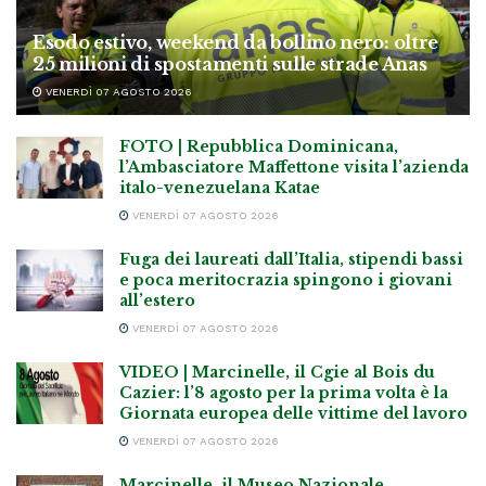
Esodo estivo, weekend da bollino nero: oltre
25 milioni di spostamenti sulle strade Anas
VENERDÌ 07 AGOSTO 2026
FOTO | Repubblica Dominicana,
l’Ambasciatore Maffettone visita l’azienda
italo-venezuelana Katae
VENERDÌ 07 AGOSTO 2026
Fuga dei laureati dall’Italia, stipendi bassi
e poca meritocrazia spingono i giovani
all’estero
VENERDÌ 07 AGOSTO 2026
VIDEO | Marcinelle, il Cgie al Bois du
Cazier: l’8 agosto per la prima volta è la
Giornata europea delle vittime del lavoro
VENERDÌ 07 AGOSTO 2026
Marcinelle, il Museo Nazionale