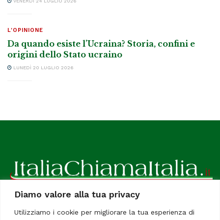
VENERDÌ 24 LUGLIO 2026
L'OPINIONE
Da quando esiste l’Ucraina? Storia, confini e
origini dello Stato ucraino
LUNEDÌ 20 LUGLIO 2026
Diamo valore alla tua privacy
ItaliaChiamaItalia, il TUO quotidiano online preferito.
Utilizziamo i cookie per migliorare la tua esperienza di