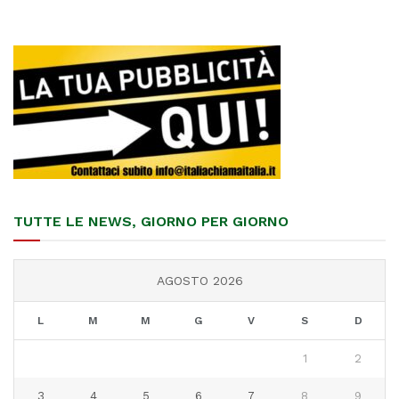
TUTTE LE NEWS, GIORNO PER GIORNO
AGOSTO 2026
L
M
M
G
V
S
D
1
2
3
4
5
6
7
8
9