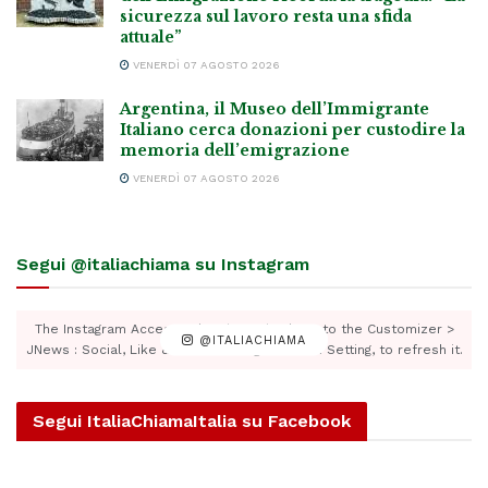
sicurezza sul lavoro resta una sfida
attuale”
VENERDÌ 07 AGOSTO 2026
Argentina, il Museo dell’Immigrante
Italiano cerca donazioni per custodire la
memoria dell’emigrazione
VENERDÌ 07 AGOSTO 2026
Segui @italiachiama su Instagram
The Instagram Access Token is expired, Go to the Customizer >
@ITALIACHIAMA
JNews : Social, Like & View > Instagram Feed Setting, to refresh it.
Segui ItaliaChiamaItalia su Facebook