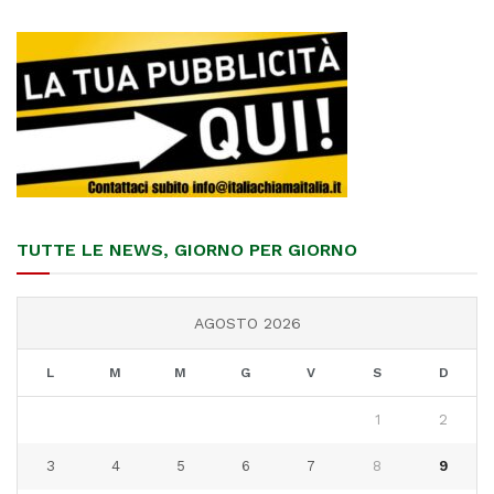
TUTTE LE NEWS, GIORNO PER GIORNO
AGOSTO 2026
L
M
M
G
V
S
D
1
2
3
4
5
6
7
8
9