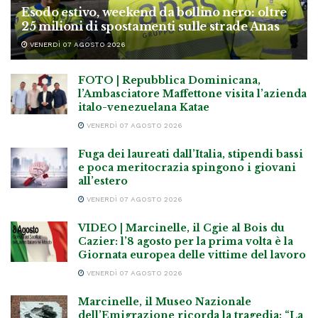
Esodo estivo, weekend da bollino nero: oltre
25 milioni di spostamenti sulle strade Anas
VENERDÌ 07 AGOSTO 2026
FOTO | Repubblica Dominicana,
l’Ambasciatore Maffettone visita l’azienda
italo-venezuelana Katae
VENERDÌ 07 AGOSTO 2026
Fuga dei laureati dall’Italia, stipendi bassi
e poca meritocrazia spingono i giovani
all’estero
VENERDÌ 07 AGOSTO 2026
VIDEO | Marcinelle, il Cgie al Bois du
Cazier: l’8 agosto per la prima volta è la
Giornata europea delle vittime del lavoro
VENERDÌ 07 AGOSTO 2026
Marcinelle, il Museo Nazionale
dell’Emigrazione ricorda la tragedia: “La