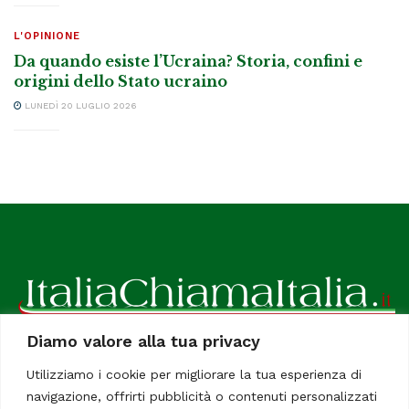
L'OPINIONE
Da quando esiste l’Ucraina? Storia, confini e
origini dello Stato ucraino
LUNEDÌ 20 LUGLIO 2026
Diamo valore alla tua privacy
ItaliaChiamaItalia, il TUO quotidiano online preferito.
Utilizziamo i cookie per migliorare la tua esperienza di
Dedicato in particolare a tutti gli italiani residenti all'estero.
navigazione, offrirti pubblicità o contenuti personalizzati