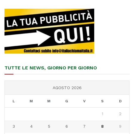
TUTTE LE NEWS, GIORNO PER GIORNO
AGOSTO 2026
L
M
M
G
V
S
D
1
2
3
4
5
6
7
8
9