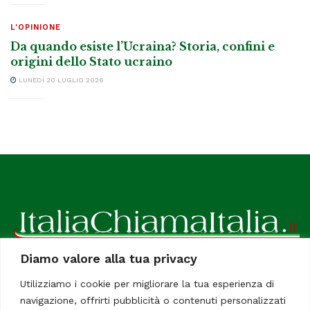
L'OPINIONE
Da quando esiste l’Ucraina? Storia, confini e
origini dello Stato ucraino
LUNEDÌ 20 LUGLIO 2026
Diamo valore alla tua privacy
ItaliaChiamaItalia, il TUO quotidiano online preferito.
Utilizziamo i cookie per migliorare la tua esperienza di
Dedicato in particolare a tutti gli italiani residenti all'estero.
navigazione, offrirti pubblicità o contenuti personalizzati