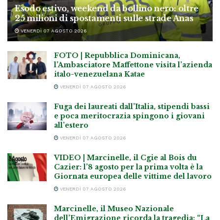
Esodo estivo, weekend da bollino nero: oltre
25 milioni di spostamenti sulle strade Anas
VENERDÌ 07 AGOSTO 2026
FOTO | Repubblica Dominicana,
l’Ambasciatore Maffettone visita l’azienda
italo-venezuelana Katae
VENERDÌ 07 AGOSTO 2026
Fuga dei laureati dall’Italia, stipendi bassi
e poca meritocrazia spingono i giovani
all’estero
VENERDÌ 07 AGOSTO 2026
VIDEO | Marcinelle, il Cgie al Bois du
Cazier: l’8 agosto per la prima volta è la
Giornata europea delle vittime del lavoro
VENERDÌ 07 AGOSTO 2026
Marcinelle, il Museo Nazionale
dell’Emigrazione ricorda la tragedia: “La