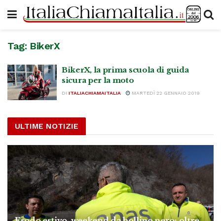
Tag:
BikerX
BikerX, la prima scuola di guida
sicura per la moto
DI
ITALIACHIAMAITALIA
MARTEDÌ 22 GENNAIO 2019
ULTIME NOTIZIE
Esodo estivo, weekend da bollino nero: oltre