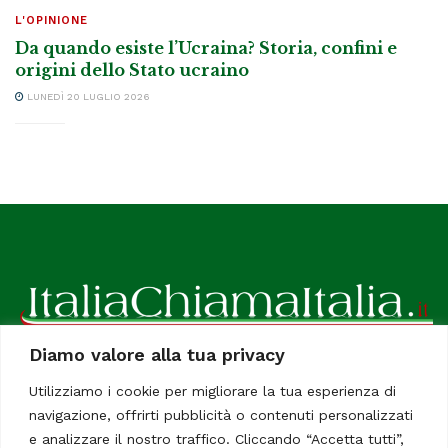
L'OPINIONE
Da quando esiste l’Ucraina? Storia, confini e
origini dello Stato ucraino
LUNEDÌ 20 LUGLIO 2026
Diamo valore alla tua privacy
ItaliaChiamaItalia, il TUO quotidiano online preferito.
Utilizziamo i cookie per migliorare la tua esperienza di
Dedicato in particolare a tutti gli italiani residenti all'estero.
navigazione, offrirti pubblicità o contenuti personalizzati
Tutti i diritti sono riservati. Quotidiano online indipendente
e analizzare il nostro traffico. Cliccando “Accetta tutti”,