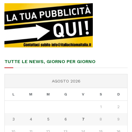
TUTTE LE NEWS, GIORNO PER GIORNO
AGOSTO 2026
L
M
M
G
V
S
D
1
2
3
4
5
6
7
8
9
10
11
12
13
14
15
16