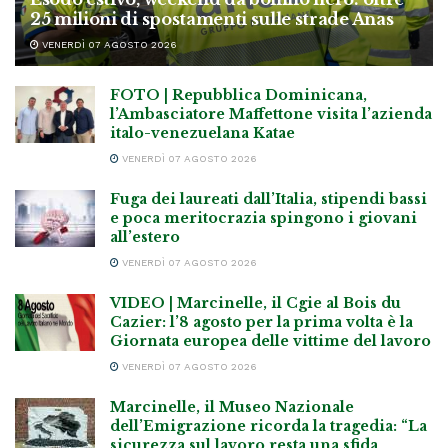
25 milioni di spostamenti sulle strade Anas
VENERDÌ 07 AGOSTO 2026
FOTO | Repubblica Dominicana,
l’Ambasciatore Maffettone visita l’azienda
italo-venezuelana Katae
VENERDÌ 07 AGOSTO 2026
Fuga dei laureati dall’Italia, stipendi bassi
e poca meritocrazia spingono i giovani
all’estero
VENERDÌ 07 AGOSTO 2026
VIDEO | Marcinelle, il Cgie al Bois du
Cazier: l’8 agosto per la prima volta è la
Giornata europea delle vittime del lavoro
VENERDÌ 07 AGOSTO 2026
Marcinelle, il Museo Nazionale
dell’Emigrazione ricorda la tragedia: “La
sicurezza sul lavoro resta una sfida