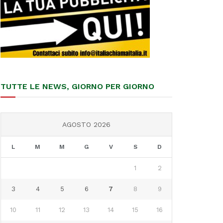
TUTTE LE NEWS, GIORNO PER GIORNO
AGOSTO 2026
L
M
M
G
V
S
D
1
2
3
4
5
6
7
8
9
10
11
12
13
14
15
16