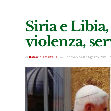
Siria e Libi
violenza, ser
di
ItaliaChiamaItalia
domenica 07 Agosto 2011
i