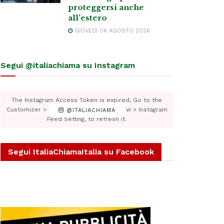
proteggersi anche
all’estero
GIOVEDÌ 06 AGOSTO 2026
Segui @italiachiama su Instagram
The Instagram Access Token is expired, Go to the
Customizer > JNews : Social, Like & View > Instagram
@ITALIACHIAMA
Feed Setting, to refresh it.
Segui ItaliaChiamaItalia su Facebook