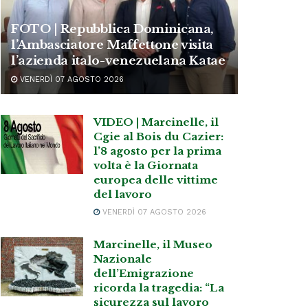
FOTO | Repubblica Dominicana,
l’Ambasciatore Maffettone visita
l’azienda italo-venezuelana Katae
VENERDÌ 07 AGOSTO 2026
VIDEO | Marcinelle, il
Cgie al Bois du Cazier:
l’8 agosto per la prima
volta è la Giornata
europea delle vittime
del lavoro
VENERDÌ 07 AGOSTO 2026
Marcinelle, il Museo
Nazionale
dell’Emigrazione
ricorda la tragedia: “La
sicurezza sul lavoro