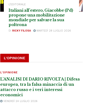
L’EDITORIALE
Italiani all’estero, Giacobbe (Pd)
propone una mobilitazione
mondiale per salvare la sua
poltrona
DI
RICKY FILOSA
MARTEDÌ 28 LUGLIO 2026
L'OPINIONE
L'OPINIONE
L’ANALISI DI DARIO RIVOLTA | Difesa
europea, tra la falsa minaccia di un
attacco russo e i veri interessi
economici
VENERDÌ 24 LUGLIO 2026