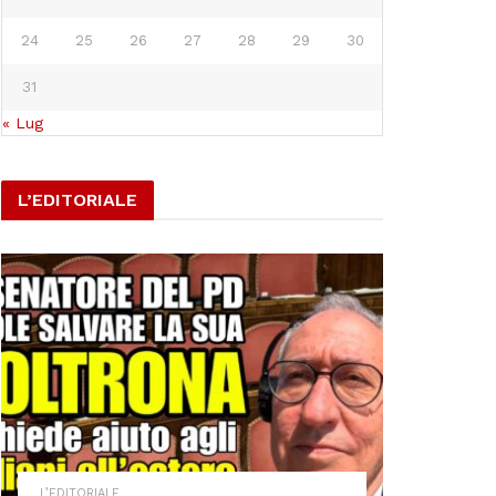
24
25
26
27
28
29
30
31
« Lug
L’EDITORIALE
L’EDITORIALE