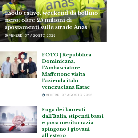
Esodo estivo, weekend da bollino
nero: oltre 25 milioni di
spostamenti sulle strade Anas
VENERDÌ 07 AGOSTO 2026
FOTO | Repubblica
Dominicana,
l’Ambasciatore
Maffettone visita
l’azienda italo-
venezuelana Katae
VENERDÌ 07 AGOSTO 2026
Fuga dei laureati
dall’Italia, stipendi bassi
e poca meritocrazia
spingono i giovani
all’estero