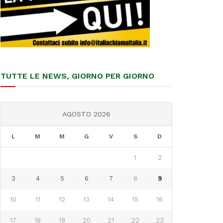
TUTTE LE NEWS, GIORNO PER GIORNO
AGOSTO 2026
L
M
M
G
V
S
D
1
2
3
4
5
6
7
8
9
10
11
12
13
14
15
16
17
18
19
20
21
22
23