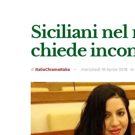
Siciliani ne
chiede inco
di
ItaliaChiamaItalia
mercoledì 18 Aprile 2018
in