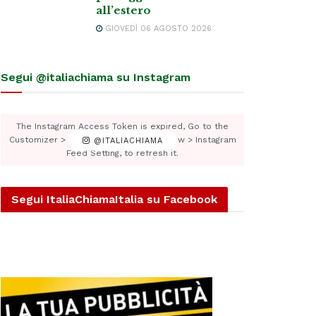
all’estero
GIOVEDÌ 06 AGOSTO 2026
Segui @italiachiama su Instagram
The Instagram Access Token is expired, Go to the
Customizer > JNews : Social, Like & View > Instagram
@ITALIACHIAMA
Feed Setting, to refresh it.
Segui ItaliaChiamaItalia su Facebook