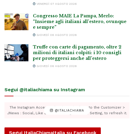
VENERDÌ 07 AGOSTO 2026
Congresso MAIE La Pampa, Merlo:
“Insieme agli italiani all’estero, ovunque
e sempre”
GIOVEDÌ 06 AGOSTO 2026
Truffe con carte di pagamento, oltre 2
milioni di italiani colpiti: i 10 consigli
per proteggersi anche all’estero
GIOVEDÌ 06 AGOSTO 2026
Segui @italiachiama su Instagram
The Instagram Access Token is expired, Go to the Customizer >
@ITALIACHIAMA
JNews : Social, Like & View > Instagram Feed Setting, to refresh it.
Segui ItaliaChiamaItalia su Facebook