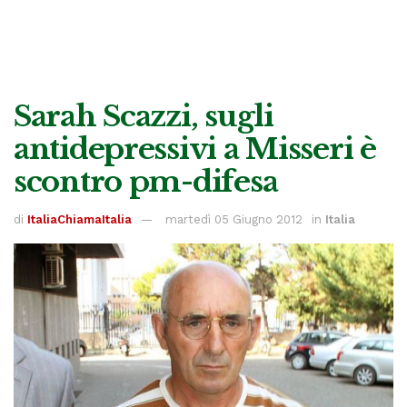
Sarah Scazzi, sugli
antidepressivi a Misseri è
scontro pm-difesa
di
ItaliaChiamaItalia
martedì 05 Giugno 2012
in
Italia