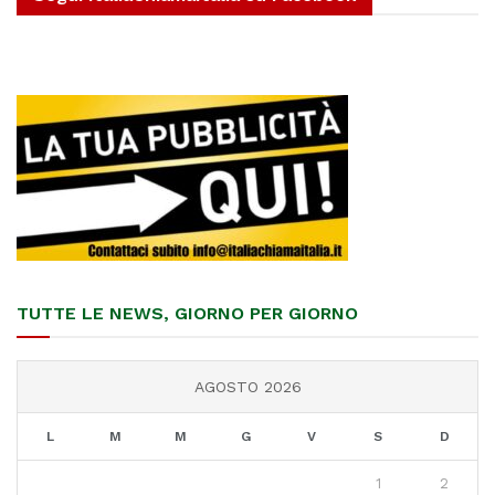
TUTTE LE NEWS, GIORNO PER GIORNO
AGOSTO 2026
L
M
M
G
V
S
D
1
2