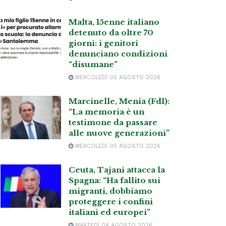
Malta, 15enne italiano
detenuto da oltre 70
giorni: i genitori
denunciano condizioni
“disumane”
MERCOLEDÌ 05 AGOSTO 2026
Marcinelle, Menia (FdI):
“La memoria è un
testimone da passare
alle nuove generazioni”
MERCOLEDÌ 05 AGOSTO 2026
Ceuta, Tajani attacca la
Spagna: “Ha fallito sui
migranti, dobbiamo
proteggere i confini
italiani ed europei”
MARTEDÌ 04 AGOSTO 2026