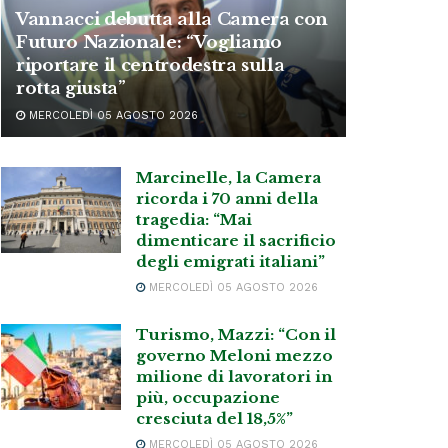
Vannacci debutta alla Camera con
Futuro Nazionale: “Vogliamo
riportare il centrodestra sulla
rotta giusta”
MERCOLEDÌ 05 AGOSTO 2026
Marcinelle, la Camera
ricorda i 70 anni della
tragedia: “Mai
dimenticare il sacrificio
degli emigrati italiani”
MERCOLEDÌ 05 AGOSTO 2026
Turismo, Mazzi: “Con il
governo Meloni mezzo
milione di lavoratori in
più, occupazione
cresciuta del 18,5%”
MERCOLEDÌ 05 AGOSTO 2026