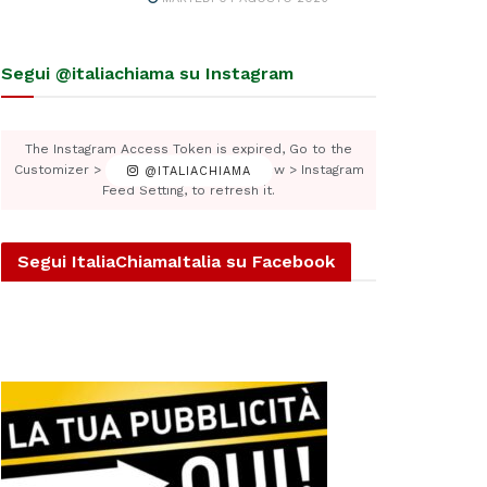
Segui @italiachiama su Instagram
The Instagram Access Token is expired, Go to the
Customizer > JNews : Social, Like & View > Instagram
@ITALIACHIAMA
Feed Setting, to refresh it.
Segui ItaliaChiamaItalia su Facebook