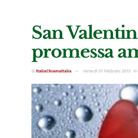
San Valentin
promessa am
di
ItaliaChiamaItalia
venerdì 01 Febbraio 2013
in