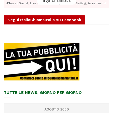
@ITALIACHIAMA
JNews : Social, Like & View > Instagram Feed Setting, to refresh it.
Segui ItaliaChiamaItalia su Facebook
TUTTE LE NEWS, GIORNO PER GIORNO
AGOSTO 2026