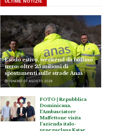
ULTIME NOTIZIE
Esodo estivo, weekend da bollino
nero: oltre 25 milioni di
spostamenti sulle strade Anas
VENERDÌ 07 AGOSTO 2026
FOTO | Repubblica
Dominicana,
l’Ambasciatore
Maffettone visita
l’azienda italo-
venezuelana Katae