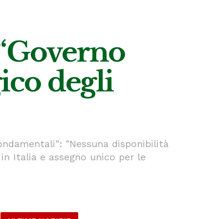
 “Governo
ico degli
fondamentali": "Nessuna disponibilità
 in Italia e assegno unico per le