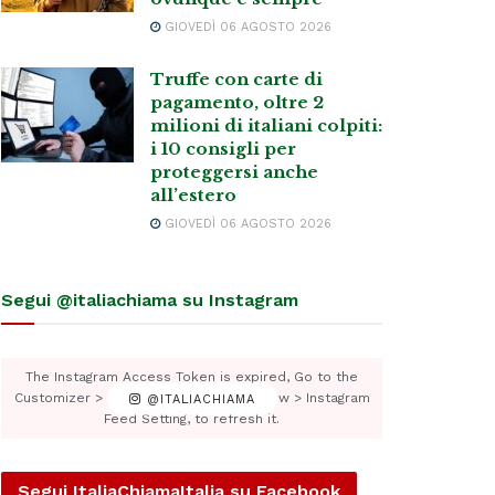
GIOVEDÌ 06 AGOSTO 2026
Truffe con carte di
pagamento, oltre 2
milioni di italiani colpiti:
i 10 consigli per
proteggersi anche
all’estero
GIOVEDÌ 06 AGOSTO 2026
Segui @italiachiama su Instagram
The Instagram Access Token is expired, Go to the
Customizer > JNews : Social, Like & View > Instagram
@ITALIACHIAMA
Feed Setting, to refresh it.
Segui ItaliaChiamaItalia su Facebook