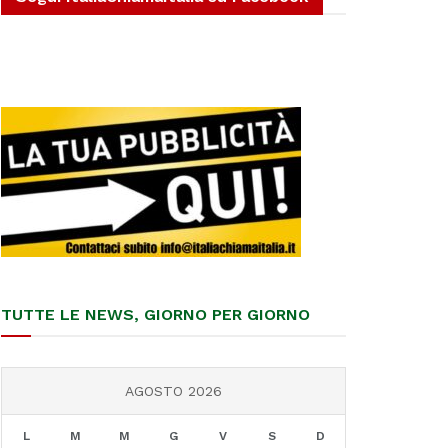
TUTTE LE NEWS, GIORNO PER GIORNO
AGOSTO 2026
L
M
M
G
V
S
D