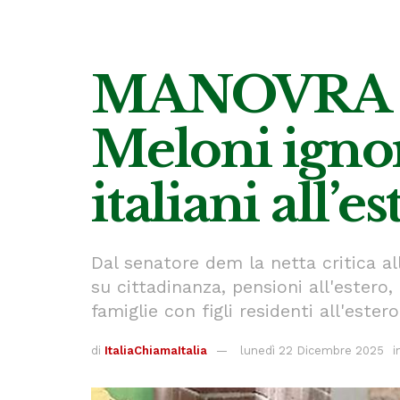
MANOVRA | 
Meloni ignora
italiani all’e
Dal senatore dem la netta critica al
su cittadinanza, pensioni all'estero,
famiglie con figli residenti all'estero
di
ItaliaChiamaItalia
lunedì 22 Dicembre 2025
i