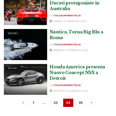
Ducati protagoniste in
Australia
DI
ITALIACHIAMAITALIA
LUNEDÌ 13 FEBBRAIO 2012
Nautica, Torna Big Blu a
MOTORI
Roma
DI
ITALIACHIAMAITALIA
VENERDÌ 10 FEBBRAIO 2012
Honda America presenta
MOTORI
Nuovo Concept NSX a
Detroit
DI
ITALIACHIAMAITALIA
MARTEDÌ 10 GENNAIO 2012
1
…
33
34
35