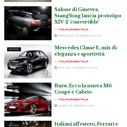
Salone di Ginevra,
MOTORI
SsangYong lancia prototipo
XIV-2 ‘convertible’
DI
ITALIACHIAMAITALIA
MERCOLEDÌ 15 FEBBRAIO 2012
Mercedes Classe E, mix di
MOTORI
eleganza e sportività
DI
ITALIACHIAMAITALIA
MARTEDÌ 14 FEBBRAIO 2012
Bmw, Ecco la nuova M6
MOTORI
Coupè e Cabrio
DI
ITALIACHIAMAITALIA
LUNEDÌ 13 FEBBRAIO 2012
Italiani all’estero, Ferrari e
MOTORI