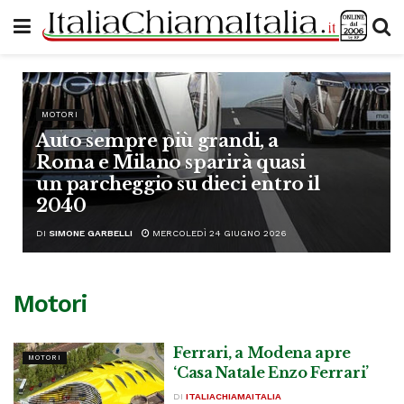
MOTORI
Auto sempre più grandi, a
Roma e Milano sparirà quasi
un parcheggio su dieci entro il
2040
DI
SIMONE GARBELLI
MERCOLEDÌ 24 GIUGNO 2026
Motori
Ferrari, a Modena apre
MOTORI
‘Casa Natale Enzo Ferrari’
DI
ITALIACHIAMAITALIA