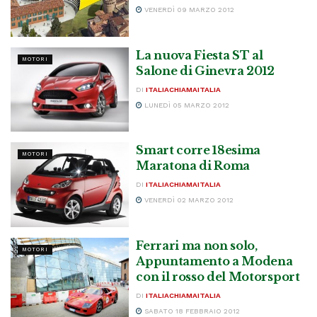
VENERDÌ 09 MARZO 2012
La nuova Fiesta ST al
MOTORI
Salone di Ginevra 2012
DI
ITALIACHIAMAITALIA
LUNEDÌ 05 MARZO 2012
Smart corre 18esima
MOTORI
Maratona di Roma
DI
ITALIACHIAMAITALIA
VENERDÌ 02 MARZO 2012
Ferrari ma non solo,
MOTORI
Appuntamento a Modena
con il rosso del Motorsport
DI
ITALIACHIAMAITALIA
SABATO 18 FEBBRAIO 2012