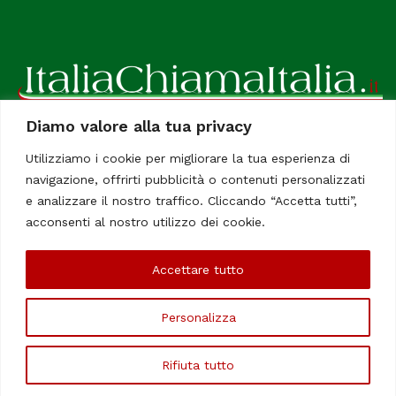
Diamo valore alla tua privacy
ItaliaChiamaItalia, il TUO quotidiano online preferito.
Utilizziamo i cookie per migliorare la tua esperienza di
Dedicato in particolare a tutti gli italiani residenti all'estero.
navigazione, offrirti pubblicità o contenuti personalizzati
Tutti i diritti sono riservati. Quotidiano online indipendente
e analizzare il nostro traffico. Cliccando “Accetta tutti”,
registrato al Tribunale di Civitavecchia, Sezione Stampa e
acconsenti al nostro utilizzo dei cookie.
Informazione. Reg. No. 12/07, Iscrizione al R.O.C No. 200 26
Accettare tutto
Chi Siamo
Contatti
Le Firme
Personalizza
©Copyright 2006/2020 - ItaliaChiamaItalia
Rifiuta tutto