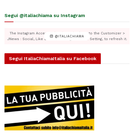
Segui @italiachiama su Instagram
The Instagram Access Token is expired, Go to the Customizer >
@ITALIACHIAMA
JNews : Social, Like & View > Instagram Feed Setting, to refresh it.
Segui ItaliaChiamaItalia su Facebook