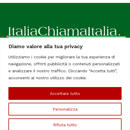
Diamo valore alla tua privacy
ItaliaChiamaItalia, il TUO quotidiano online preferito.
Utilizziamo i cookie per migliorare la tua esperienza di
Dedicato in particolare a tutti gli italiani residenti all'estero.
navigazione, offrirti pubblicità o contenuti personalizzati
Tutti i diritti sono riservati. Quotidiano online indipendente
e analizzare il nostro traffico. Cliccando “Accetta tutti”,
registrato al Tribunale di Civitavecchia, Sezione Stampa e
acconsenti al nostro utilizzo dei cookie.
Informazione. Reg. No. 12/07, Iscrizione al R.O.C No. 200 26
Accettare tutto
Chi Siamo
Contatti
Le Firme
Personalizza
©Copyright 2006/2020 - ItaliaChiamaItalia
Rifiuta tutto