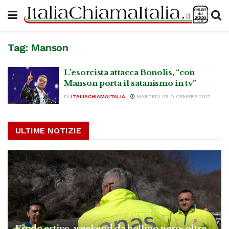
Tag:
Manson
L’esorcista attacca Bonolis, “con
Manson porta il satanismo in tv”
DI
ITALIACHIAMAITALIA
MARTEDÌ 05 DICEMBRE 2017
ULTIME NOTIZIE
Esodo estivo, weekend da bollino nero: oltre