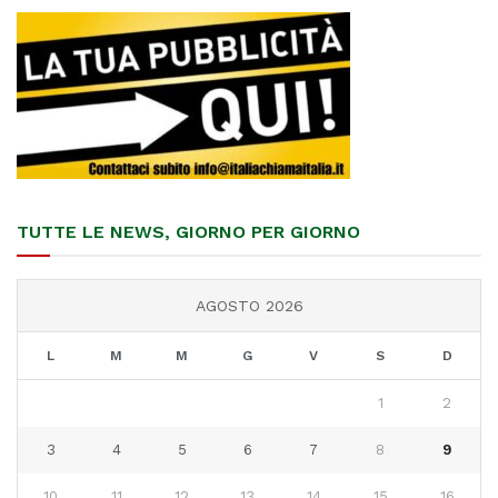
TUTTE LE NEWS, GIORNO PER GIORNO
AGOSTO 2026
L
M
M
G
V
S
D
1
2
3
4
5
6
7
8
9
10
11
12
13
14
15
16