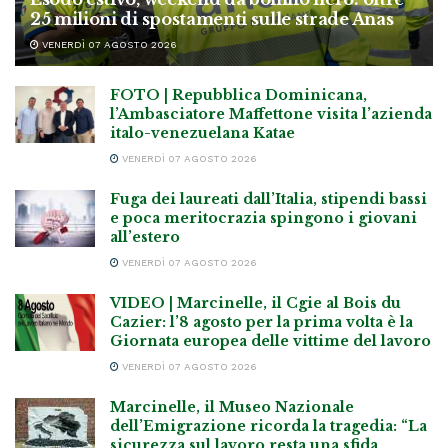
25 milioni di spostamenti sulle strade Anas
VENERDÌ 07 AGOSTO 2026
FOTO | Repubblica Dominicana,
l’Ambasciatore Maffettone visita l’azienda
italo-venezuelana Katae
VENERDÌ 07 AGOSTO 2026
Fuga dei laureati dall’Italia, stipendi bassi
e poca meritocrazia spingono i giovani
all’estero
VENERDÌ 07 AGOSTO 2026
VIDEO | Marcinelle, il Cgie al Bois du
Cazier: l’8 agosto per la prima volta è la
Giornata europea delle vittime del lavoro
VENERDÌ 07 AGOSTO 2026
Marcinelle, il Museo Nazionale
dell’Emigrazione ricorda la tragedia: “La
sicurezza sul lavoro resta una sfida