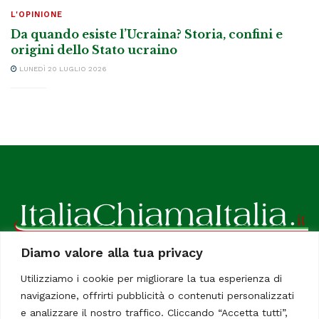
L'OPINIONE
Da quando esiste l’Ucraina? Storia, confini e
origini dello Stato ucraino
LUNEDÌ 20 LUGLIO 2026
Diamo valore alla tua privacy
ItaliaChiamaItalia, il TUO quotidiano online preferito.
Utilizziamo i cookie per migliorare la tua esperienza di
Dedicato in particolare a tutti gli italiani residenti all'estero.
navigazione, offrirti pubblicità o contenuti personalizzati
Tutti i diritti sono riservati. Quotidiano online indipendente
e analizzare il nostro traffico. Cliccando “Accetta tutti”,