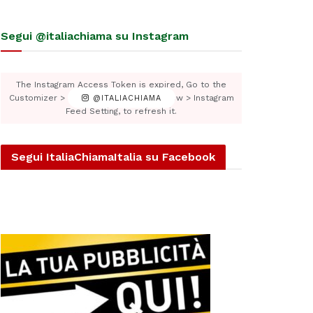
Segui @italiachiama su Instagram
The Instagram Access Token is expired, Go to the
Customizer > JNews : Social, Like & View > Instagram
@ITALIACHIAMA
Feed Setting, to refresh it.
Segui ItaliaChiamaItalia su Facebook