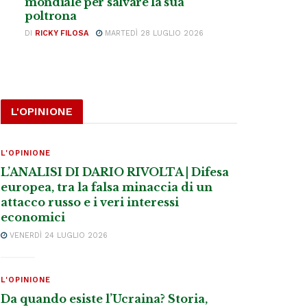
mondiale per salvare la sua
poltrona
DI
RICKY FILOSA
MARTEDÌ 28 LUGLIO 2026
L'OPINIONE
L'OPINIONE
L’ANALISI DI DARIO RIVOLTA | Difesa
europea, tra la falsa minaccia di un
attacco russo e i veri interessi
economici
VENERDÌ 24 LUGLIO 2026
L'OPINIONE
Da quando esiste l’Ucraina? Storia,