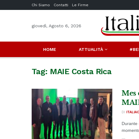
Chi Siamo
Contatti
Le Firme
giovedì, Agosto 6, 2026
HOME
ATTUALITÀ
#BE
Tag:
MAIE Costa Rica
Mes 
MAIE
DI
ITALIA
Durante 
momentos
...