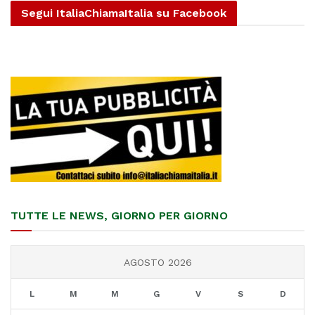
Segui ItaliaChiamaItalia su Facebook
TUTTE LE NEWS, GIORNO PER GIORNO
AGOSTO 2026
L
M
M
G
V
S
D