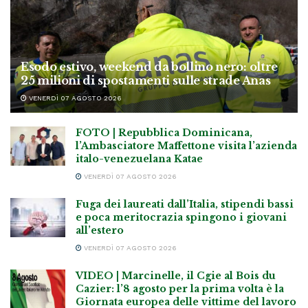
Esodo estivo, weekend da bollino nero: oltre
25 milioni di spostamenti sulle strade Anas
VENERDÌ 07 AGOSTO 2026
FOTO | Repubblica Dominicana,
l’Ambasciatore Maffettone visita l’azienda
italo-venezuelana Katae
VENERDÌ 07 AGOSTO 2026
Fuga dei laureati dall’Italia, stipendi bassi
e poca meritocrazia spingono i giovani
all’estero
VENERDÌ 07 AGOSTO 2026
VIDEO | Marcinelle, il Cgie al Bois du
Cazier: l’8 agosto per la prima volta è la
Giornata europea delle vittime del lavoro