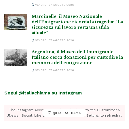
VENERDÌ 07 AGOSTO 2026
Marcinelle, il Museo Nazionale
dell’Emigrazione ricorda la tragedia: “La
sicurezza sul lavoro resta una sfida
attuale”
VENERDÌ 07 AGOSTO 2026
Argentina, il Museo dell’Immigrante
Italiano cerca donazioni per custodire la
memoria dell’emigrazione
VENERDÌ 07 AGOSTO 2026
Segui @italiachiama su Instagram
The Instagram Access Token is expired, Go to the Customizer >
@ITALIACHIAMA
JNews : Social, Like & View > Instagram Feed Setting, to refresh it.