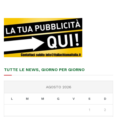
TUTTE LE NEWS, GIORNO PER GIORNO
AGOSTO 2026
L
M
M
G
V
S
D
1
2