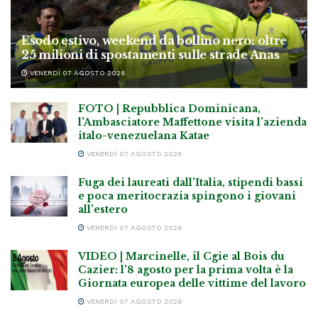
Esodo estivo, weekend da bollino nero: oltre
25 milioni di spostamenti sulle strade Anas
VENERDÌ 07 AGOSTO 2026
FOTO | Repubblica Dominicana,
l’Ambasciatore Maffettone visita l’azienda
italo-venezuelana Katae
VENERDÌ 07 AGOSTO 2026
Fuga dei laureati dall’Italia, stipendi bassi
e poca meritocrazia spingono i giovani
all’estero
VENERDÌ 07 AGOSTO 2026
VIDEO | Marcinelle, il Cgie al Bois du
Cazier: l’8 agosto per la prima volta è la
Giornata europea delle vittime del lavoro
VENERDÌ 07 AGOSTO 2026