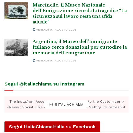
Marcinelle, il Museo Nazionale
dell’Emigrazione ricorda la tragedia: “La
sicurezza sul lavoro resta una sfida
attuale”
VENERDÌ 07 AGOSTO 2026
Argentina, il Museo dell’Immigrante
Italiano cerca donazioni per custodire la
memoria dell’emigrazione
VENERDÌ 07 AGOSTO 2026
Segui @italiachiama su Instagram
The Instagram Access Token is expired, Go to the Customizer >
@ITALIACHIAMA
JNews : Social, Like & View > Instagram Feed Setting, to refresh it.
Segui ItaliaChiamaItalia su Facebook