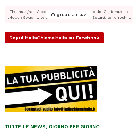
The Instagram Access Token is expired, Go to the Customizer >
@ITALIACHIAMA
JNews : Social, Like & View > Instagram Feed Setting, to refresh it.
Segui ItaliaChiamaItalia su Facebook
TUTTE LE NEWS, GIORNO PER GIORNO