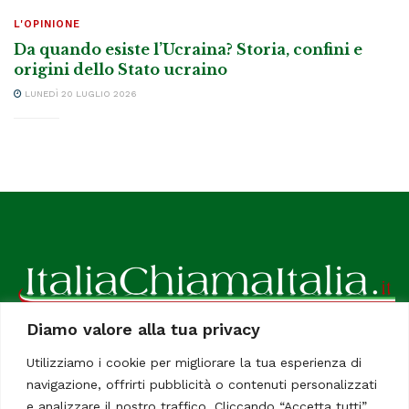
L'OPINIONE
Da quando esiste l’Ucraina? Storia, confini e
origini dello Stato ucraino
LUNEDÌ 20 LUGLIO 2026
Diamo valore alla tua privacy
ItaliaChiamaItalia, il TUO quotidiano online preferito.
Utilizziamo i cookie per migliorare la tua esperienza di
Dedicato in particolare a tutti gli italiani residenti all'estero.
navigazione, offrirti pubblicità o contenuti personalizzati
Tutti i diritti sono riservati. Quotidiano online indipendente
e analizzare il nostro traffico. Cliccando “Accetta tutti”,