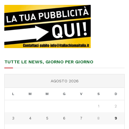
TUTTE LE NEWS, GIORNO PER GIORNO
AGOSTO 2026
L
M
M
G
V
S
D
1
2
3
4
5
6
7
8
9