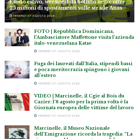
Esodo estivo, weekend da bollino nero: oltre
25 milioni di spostamenti sulle strade Anas
VENERDÌ 07 AGOSTO 2026
FOTO | Repubblica Dominicana,
l’Ambasciatore Maffettone visita l’azienda
italo-venezuelana Katae
VENERDÌ 07 AGOSTO 2026
Fuga dei laureati dall’Italia, stipendi bassi
e poca meritocrazia spingono i giovani
all’estero
VENERDÌ 07 AGOSTO 2026
VIDEO | Marcinelle, il Cgie al Bois du
Cazier: l’8 agosto per la prima volta è la
Giornata europea delle vittime del lavoro
VENERDÌ 07 AGOSTO 2026
Marcinelle, il Museo Nazionale
dell’Emigrazione ricorda la tragedia: “La