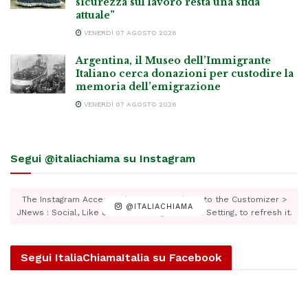
sicurezza sul lavoro resta una sfida
attuale”
VENERDÌ 07 AGOSTO 2026
Argentina, il Museo dell’Immigrante
Italiano cerca donazioni per custodire la
memoria dell’emigrazione
VENERDÌ 07 AGOSTO 2026
Segui @italiachiama su Instagram
The Instagram Access Token is expired, Go to the Customizer >
@ITALIACHIAMA
JNews : Social, Like & View > Instagram Feed Setting, to refresh it.
Segui ItaliaChiamaItalia su Facebook