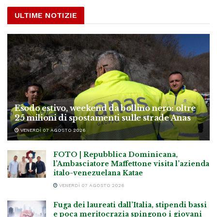
ULTIME NOTIZIE
Esodo estivo, weekend da bollino nero: oltre
25 milioni di spostamenti sulle strade Anas
VENERDÌ 07 AGOSTO 2026
FOTO | Repubblica Dominicana,
l’Ambasciatore Maffettone visita l’azienda
italo-venezuelana Katae
VENERDÌ 07 AGOSTO 2026
Fuga dei laureati dall’Italia, stipendi bassi
e poca meritocrazia spingono i giovani