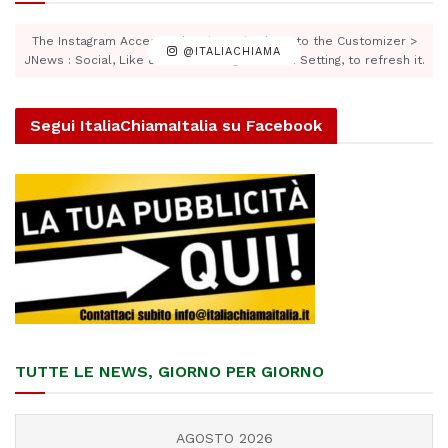
The Instagram Access Token is expired, Go to the Customizer >
@ITALIACHIAMA
JNews : Social, Like & View > Instagram Feed Setting, to refresh it.
Segui ItaliaChiamaItalia su Facebook
TUTTE LE NEWS, GIORNO PER GIORNO