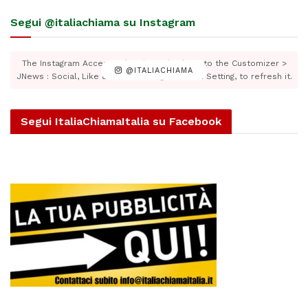
Segui @italiachiama su Instagram
The Instagram Access Token is expired, Go to the Customizer >
@ITALIACHIAMA
JNews : Social, Like & View > Instagram Feed Setting, to refresh it.
Segui ItaliaChiamaItalia su Facebook