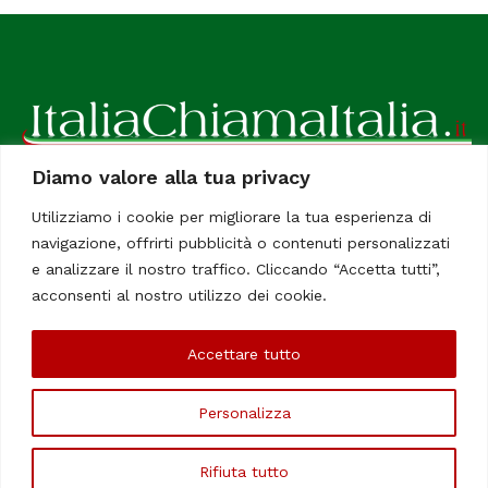
Diamo valore alla tua privacy
ItaliaChiamaItalia, il TUO quotidiano online preferito.
Utilizziamo i cookie per migliorare la tua esperienza di
Dedicato in particolare a tutti gli italiani residenti all'estero.
navigazione, offrirti pubblicità o contenuti personalizzati
Tutti i diritti sono riservati. Quotidiano online indipendente
e analizzare il nostro traffico. Cliccando “Accetta tutti”,
registrato al Tribunale di Civitavecchia, Sezione Stampa e
acconsenti al nostro utilizzo dei cookie.
Informazione. Reg. No. 12/07, Iscrizione al R.O.C No. 200 26
Accettare tutto
Chi Siamo
Contatti
Le Firme
Personalizza
©Copyright 2006/2020 - ItaliaChiamaItalia
Rifiuta tutto