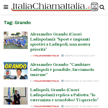
Tag:
Grando
Alessandro Grando (Cuori
Ladispolani): “Sport e impianti
sportivi a Ladispoli, una nostra
priorità”
DI
ITALIACHIAMAITALIA
VENERDÌ 23 GIUGNO 2017
Alessandro Grando: “Cambiare
Ladispoli è possibile, facciamolo
insieme”
DI
ITALIACHIAMAITALIA
MERCOLEDÌ 21 GIUGNO 2017
Ladispoli, Grando (Cuori
Ladispolani) replica a Paliotta: “Io
estremista e xenofobo? Ti querelo”
DI
ITALIACHIAMAITALIA
MERCOLEDÌ 21 GIUGNO 2017