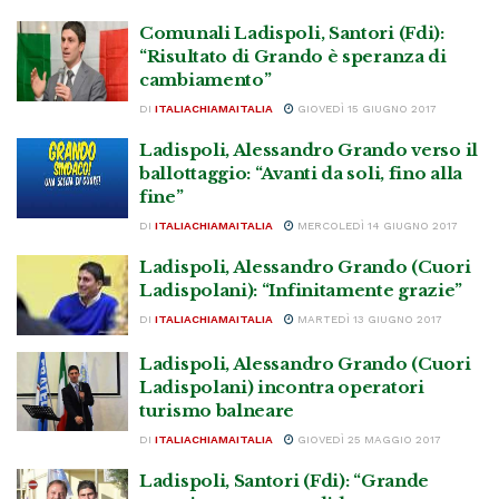
Comunali Ladispoli, Santori (Fdi):
“Risultato di Grando è speranza di
cambiamento”
DI
ITALIACHIAMAITALIA
GIOVEDÌ 15 GIUGNO 2017
Ladispoli, Alessandro Grando verso il
ballottaggio: “Avanti da soli, fino alla
fine”
DI
ITALIACHIAMAITALIA
MERCOLEDÌ 14 GIUGNO 2017
Ladispoli, Alessandro Grando (Cuori
Ladispolani): “Infinitamente grazie”
DI
ITALIACHIAMAITALIA
MARTEDÌ 13 GIUGNO 2017
Ladispoli, Alessandro Grando (Cuori
Ladispolani) incontra operatori
turismo balneare
DI
ITALIACHIAMAITALIA
GIOVEDÌ 25 MAGGIO 2017
Ladispoli, Santori (Fdi): “Grande