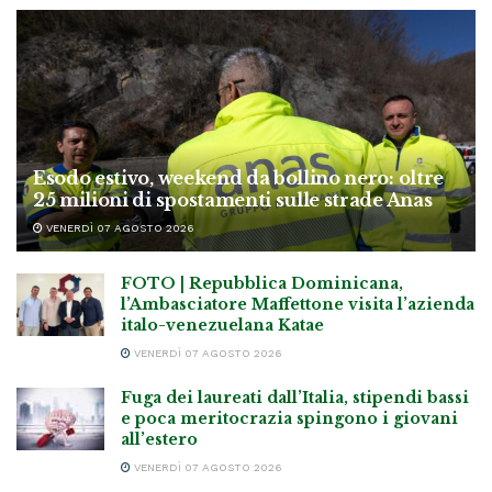
Esodo estivo, weekend da bollino nero: oltre
25 milioni di spostamenti sulle strade Anas
VENERDÌ 07 AGOSTO 2026
FOTO | Repubblica Dominicana,
l’Ambasciatore Maffettone visita l’azienda
italo-venezuelana Katae
VENERDÌ 07 AGOSTO 2026
Fuga dei laureati dall’Italia, stipendi bassi
e poca meritocrazia spingono i giovani
all’estero
VENERDÌ 07 AGOSTO 2026