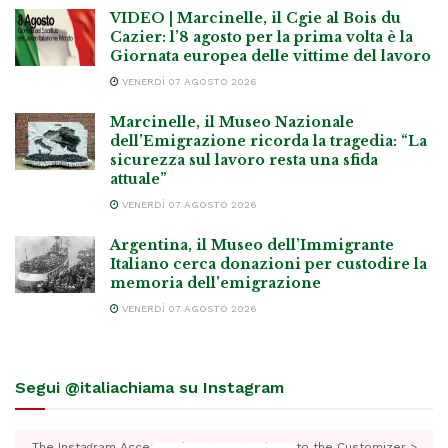
VIDEO | Marcinelle, il Cgie al Bois du
Cazier: l’8 agosto per la prima volta è la
Giornata europea delle vittime del lavoro
VENERDÌ 07 AGOSTO 2026
Marcinelle, il Museo Nazionale
dell’Emigrazione ricorda la tragedia: “La
sicurezza sul lavoro resta una sfida
attuale”
VENERDÌ 07 AGOSTO 2026
Argentina, il Museo dell’Immigrante
Italiano cerca donazioni per custodire la
memoria dell’emigrazione
VENERDÌ 07 AGOSTO 2026
Segui @italiachiama su Instagram
The Instagram Access Token is expired, Go to the Customizer >