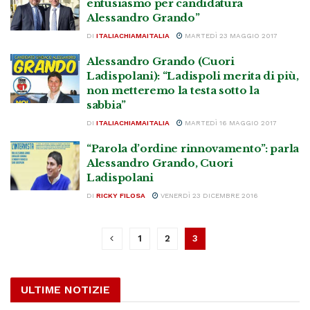
entusiasmo per candidatura
Alessandro Grando”
DI
ITALIACHIAMAITALIA
MARTEDÌ 23 MAGGIO 2017
Alessandro Grando (Cuori
Ladispolani): “Ladispoli merita di più,
non metteremo la testa sotto la
sabbia”
DI
ITALIACHIAMAITALIA
MARTEDÌ 16 MAGGIO 2017
“Parola d’ordine rinnovamento”: parla
Alessandro Grando, Cuori
Ladispolani
DI
RICKY FILOSA
VENERDÌ 23 DICEMBRE 2016
1
2
3
ULTIME NOTIZIE