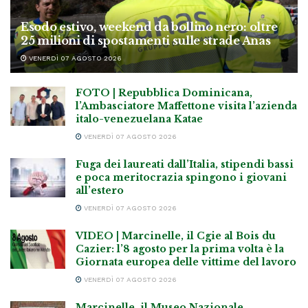
Esodo estivo, weekend da bollino nero: oltre
25 milioni di spostamenti sulle strade Anas
VENERDÌ 07 AGOSTO 2026
FOTO | Repubblica Dominicana,
l’Ambasciatore Maffettone visita l’azienda
italo-venezuelana Katae
VENERDÌ 07 AGOSTO 2026
Fuga dei laureati dall’Italia, stipendi bassi
e poca meritocrazia spingono i giovani
all’estero
VENERDÌ 07 AGOSTO 2026
VIDEO | Marcinelle, il Cgie al Bois du
Cazier: l’8 agosto per la prima volta è la
Giornata europea delle vittime del lavoro
VENERDÌ 07 AGOSTO 2026
Marcinelle, il Museo Nazionale