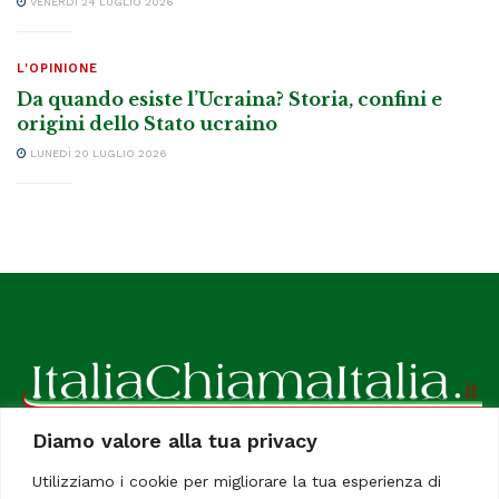
VENERDÌ 24 LUGLIO 2026
L'OPINIONE
Da quando esiste l’Ucraina? Storia, confini e
origini dello Stato ucraino
LUNEDÌ 20 LUGLIO 2026
Diamo valore alla tua privacy
ItaliaChiamaItalia, il TUO quotidiano online preferito.
Utilizziamo i cookie per migliorare la tua esperienza di