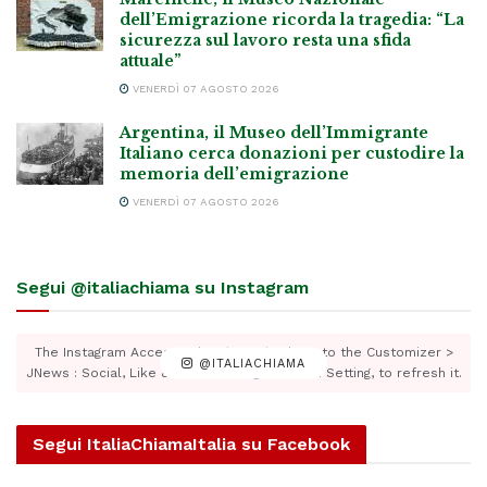
dell’Emigrazione ricorda la tragedia: “La
sicurezza sul lavoro resta una sfida
attuale”
VENERDÌ 07 AGOSTO 2026
Argentina, il Museo dell’Immigrante
Italiano cerca donazioni per custodire la
memoria dell’emigrazione
VENERDÌ 07 AGOSTO 2026
Segui @italiachiama su Instagram
The Instagram Access Token is expired, Go to the Customizer >
@ITALIACHIAMA
JNews : Social, Like & View > Instagram Feed Setting, to refresh it.
Segui ItaliaChiamaItalia su Facebook