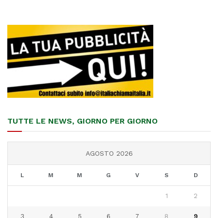
TUTTE LE NEWS, GIORNO PER GIORNO
AGOSTO 2026
L
M
M
G
V
S
D
1
2
3
4
5
6
7
8
9