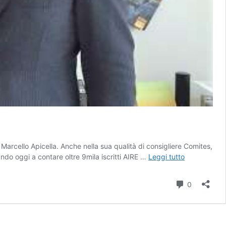
 Marcello Apicella. Anche nella sua qualità di consigliere Comites,
Italiani
ando oggi a contare oltre 9mila iscritti AIRE …
Leggi tutto
all’estero,
Angelo
Commenti
0
Viro
(MAIE)
incontra
a