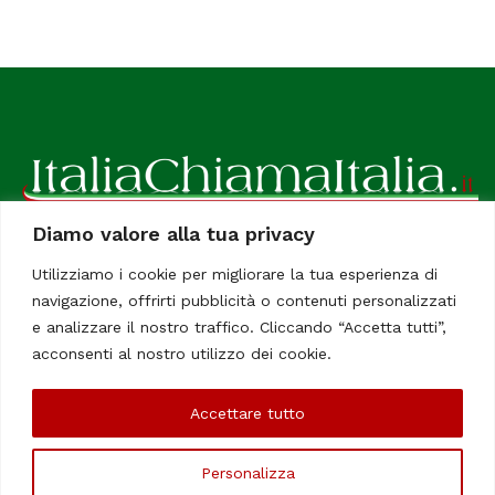
Diamo valore alla tua privacy
ItaliaChiamaItalia, il TUO quotidiano online preferito.
Utilizziamo i cookie per migliorare la tua esperienza di
Dedicato in particolare a tutti gli italiani residenti all'estero.
navigazione, offrirti pubblicità o contenuti personalizzati
Tutti i diritti sono riservati. Quotidiano online indipendente
e analizzare il nostro traffico. Cliccando “Accetta tutti”,
registrato al Tribunale di Civitavecchia, Sezione Stampa e
acconsenti al nostro utilizzo dei cookie.
Informazione. Reg. No. 12/07, Iscrizione al R.O.C No. 200 26
Accettare tutto
Chi Siamo
Contatti
Le Firme
Personalizza
©Copyright 2006/2020 - ItaliaChiamaItalia