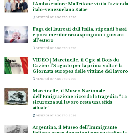
l’Ambasciatore Maffettone visita l’azienda
italo-venezuelana Katae
VENERDÌ 07 AGOSTO 2026
Fuga dei laureati dall’Italia, stipendi bassi
e poca meritocrazia spingono i giovani
all’estero
VENERDÌ 07 AGOSTO 2026
VIDEO | Marcinelle, il Cgie al Bois du
Cazier: l’8 agosto per la prima volta è la
Giornata europea delle vittime del lavoro
VENERDÌ 07 AGOSTO 2026
Marcinelle, il Museo Nazionale
dell’Emigrazione ricorda la tragedia: “La
sicurezza sul lavoro resta una sfida
attuale”
VENERDÌ 07 AGOSTO 2026
Argentina, il Museo dell’Immigrante
Italiano cerca donazioni per custodire la