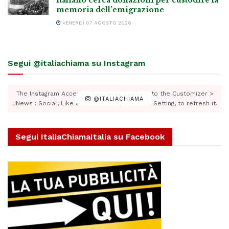
memoria dell’emigrazione
VENERDÌ 07 AGOSTO 2026
Segui @italiachiama su Instagram
The Instagram Access Token is expired, Go to the Customizer >
@ITALIACHIAMA
JNews : Social, Like & View > Instagram Feed Setting, to refresh it.
Segui ItaliaChiamaItalia su Facebook