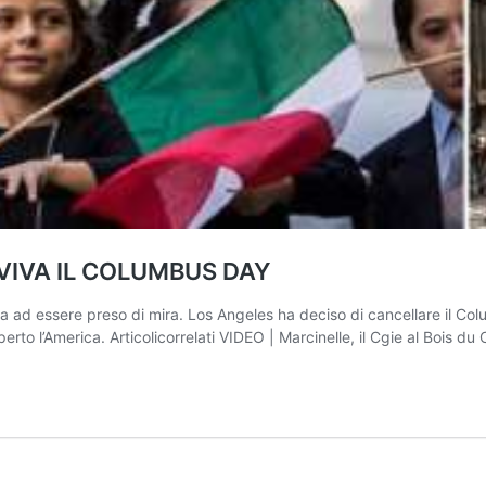
 VIVA IL COLUMBUS DAY
na ad essere preso di mira. Los Angeles ha deciso di cancellare il Colu
rto l’America. Articolicorrelati VIDEO | Marcinelle, il Cgie al Bois du 