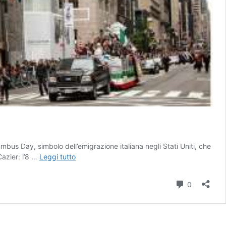
mbus Day, simbolo dell’emigrazione italiana negli Stati Uniti, che
ANGELO
Cazier: l’8 …
Leggi tutto
VIRO
(MAIE):
Commenti
0
VIVA
COLOMBO,
VIVA
IL